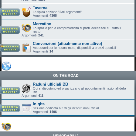
Taverna
La tipica sezione "Altri argomenti"...
Argomenti:
4368
Mercatino
Lo spazio per la compravendita di parti, accessori e... tutto il
resto
Argomenti:
241
Convenzioni (attualmente non attivo)
Accessori per le nostre moto, disponibili a prezzi speciali!
Argomenti:
14
ON THE ROAD
Raduni ufficiali BB
Qui si discutono ed organizzano gli appuntamenti nazionali della
BB
Argomenti:
411
In gita
Sezione dedicata a tutti gli incontri non ufficiali
Argomenti:
1406
MEMORABILIA