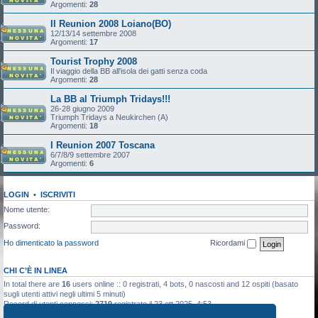
Argomenti:
28
II Reunion 2008 Loiano(BO)
12/13/14 settembre 2008
Argomenti:
17
Tourist Trophy 2008
Il viaggio della BB all'isola dei gatti senza coda
Argomenti:
28
La BB al Triumph Tridays!!!
26-28 giugno 2009
Triumph Tridays a Neukirchen (A)
Argomenti:
18
I Reunion 2007 Toscana
6/7/8/9 settembre 2007
Argomenti:
6
LOGIN
•
ISCRIVITI
Nome utente:
Password:
Ho dimenticato la password
Ricordami
CHI C’È IN LINEA
In total there are
16
users online :: 0 registrati, 4 bots, 0 nascosti and 12 ospiti (basato
sugli utenti attivi negli ultimi 5 minuti)
Record di utenti connessi:
2719
registrato il 23 ott 2025, 4:53