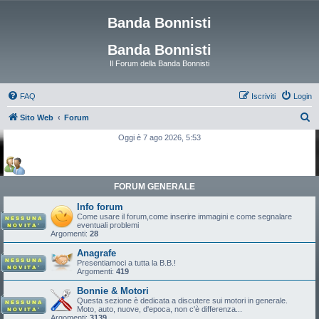
Banda Bonnisti
Banda Bonnisti
Il Forum della Banda Bonnisti
FAQ
Iscriviti
Login
C
Sito Web
Forum
e
Oggi è 7 ago 2026, 5:53
r
c
a
FORUM GENERALE
Info forum
Come usare il forum,come inserire immagini e come segnalare
eventuali problemi
Argomenti:
28
Anagrafe
Presentiamoci a tutta la B.B.!
Argomenti:
419
Bonnie & Motori
Questa sezione è dedicata a discutere sui motori in generale.
Moto, auto, nuove, d'epoca, non c'è differenza...
Argomenti:
3139