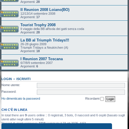
Argomenti:
28
II Reunion 2008 Loiano(BO)
12/13/14 settembre 2008
Argomenti:
17
Tourist Trophy 2008
Il viaggio della BB all'isola dei gatti senza coda
Argomenti:
28
La BB al Triumph Tridays!!!
26-28 giugno 2009
Triumph Tridays a Neukirchen (A)
Argomenti:
18
I Reunion 2007 Toscana
6/7/8/9 settembre 2007
Argomenti:
6
LOGIN
•
ISCRIVITI
Nome utente:
Password:
Ho dimenticato la password
Ricordami
CHI C’È IN LINEA
In total there are
9
users online :: 0 registrati, 3 bots, 0 nascosti and 6 ospiti (basato sugli
utenti attivi negli ultimi 5 minuti)
Record di utenti connessi:
2719
registrato il 23 ott 2025, 4:53