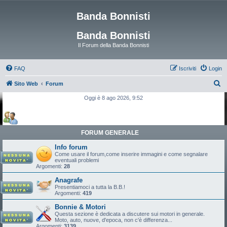
Banda Bonnisti
Banda Bonnisti
Il Forum della Banda Bonnisti
FAQ
Iscriviti
Login
C
Sito Web
Forum
e
Oggi è 8 ago 2026, 9:52
r
c
a
FORUM GENERALE
Info forum
Come usare il forum,come inserire immagini e come segnalare
eventuali problemi
Argomenti:
28
Anagrafe
Presentiamoci a tutta la B.B.!
Argomenti:
419
Bonnie & Motori
Questa sezione è dedicata a discutere sui motori in generale.
Moto, auto, nuove, d'epoca, non c'è differenza...
Argomenti:
3139