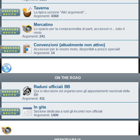
Taverna
La tipica sezione "Altri argomenti"...
Argomenti:
4368
Mercatino
Lo spazio per la compravendita di parti, accessori e... tutto il
resto
Argomenti:
241
Convenzioni (attualmente non attivo)
Accessori per le nostre moto, disponibili a prezzi speciali!
Argomenti:
14
ON THE ROAD
Raduni ufficiali BB
Qui si discutono ed organizzano gli appuntamenti nazionali della
BB
Argomenti:
411
In gita
Sezione dedicata a tutti gli incontri non ufficiali
Argomenti:
1406
MEMORABILIA