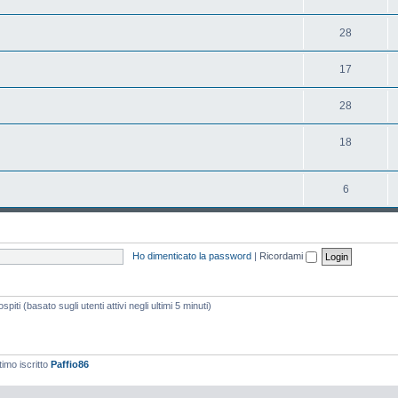
28
17
28
18
6
Ho dimenticato la password
|
Ricordami
piti (basato sugli utenti attivi negli ultimi 5 minuti)
timo iscritto
Paffio86