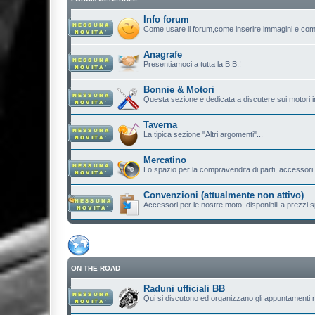
Info forum
Come usare il forum,come inserire immagini e com
Anagrafe
Presentiamoci a tutta la B.B.!
Bonnie & Motori
Questa sezione è dedicata a discutere sui motori in
Taverna
La tipica sezione "Altri argomenti"...
Mercatino
Lo spazio per la compravendita di parti, accessori e.
Convenzioni (attualmente non attivo)
Accessori per le nostre moto, disponibili a prezzi sp
ON THE ROAD
Raduni ufficiali BB
Qui si discutono ed organizzano gli appuntamenti n