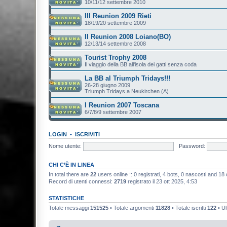
10/11/12 settembre 2010
III Reunion 2009 Rieti
18/19/20 settembre 2009
II Reunion 2008 Loiano(BO)
12/13/14 settembre 2008
Tourist Trophy 2008
Il viaggio della BB all'isola dei gatti senza coda
La BB al Triumph Tridays!!!
26-28 giugno 2009
Triumph Tridays a Neukirchen (A)
I Reunion 2007 Toscana
6/7/8/9 settembre 2007
LOGIN
•
ISCRIVITI
Nome utente:
Password:
CHI C’È IN LINEA
In total there are
22
users online :: 0 registrati, 4 bots, 0 nascosti and 18 os
Record di utenti connessi:
2719
registrato il 23 ott 2025, 4:53
STATISTICHE
Totale messaggi
151525
• Totale argomenti
11828
• Totale iscritti
122
• Ul