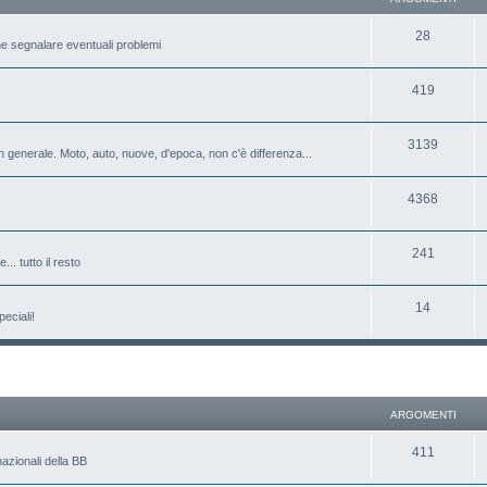
28
e segnalare eventuali problemi
419
3139
 generale. Moto, auto, nuove, d'epoca, non c'è differenza...
4368
241
.. tutto il resto
14
eciali!
ARGOMENTI
411
azionali della BB