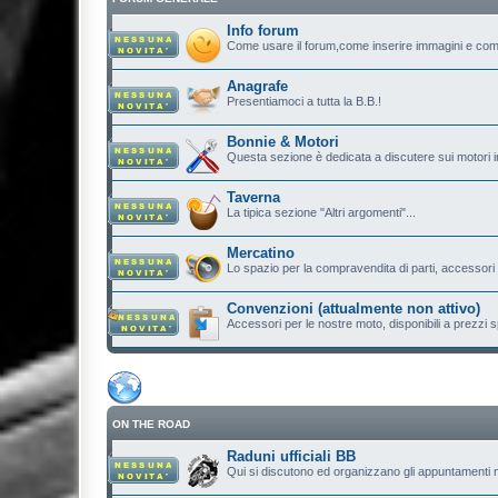
Info forum
Come usare il forum,come inserire immagini e com
Anagrafe
Presentiamoci a tutta la B.B.!
Bonnie & Motori
Questa sezione è dedicata a discutere sui motori in
Taverna
La tipica sezione "Altri argomenti"...
Mercatino
Lo spazio per la compravendita di parti, accessori e.
Convenzioni (attualmente non attivo)
Accessori per le nostre moto, disponibili a prezzi sp
ON THE ROAD
Raduni ufficiali BB
Qui si discutono ed organizzano gli appuntamenti n