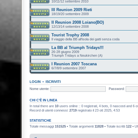
10/11/12 settembre 2010
III Reunion 2009 Rieti
18/19/20 settembre 2009
II Reunion 2008 Loiano(BO)
12/13/14 settembre 2008
Tourist Trophy 2008
Il viaggio della BB all'isola dei gatti senza coda
La BB al Triumph Tridays!!!
26-28 giugno 2009
Triumph Tridays a Neukirchen (A)
I Reunion 2007 Toscana
6/7/8/9 settembre 2007
LOGIN
•
ISCRIVITI
Nome utente:
Password:
CHI C’È IN LINEA
In total there are
10
users online :: 0 registrati, 4 bots, 0 nascosti and 6 osp
Record di utenti connessi:
2719
registrato il 23 ott 2025, 4:53
STATISTICHE
Totale messaggi
151525
• Totale argomenti
11828
• Totale iscritti
122
• Ul