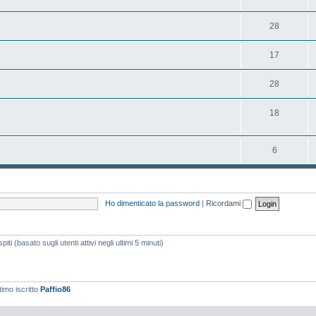
28
17
28
18
6
Ho dimenticato la password
|
Ricordami
iti (basato sugli utenti attivi negli ultimi 5 minuti)
timo iscritto
Paffio86