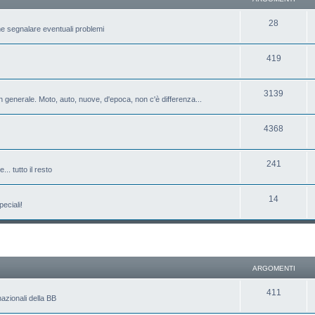
28
e segnalare eventuali problemi
419
3139
 generale. Moto, auto, nuove, d'epoca, non c'è differenza...
4368
241
.. tutto il resto
14
eciali!
ARGOMENTI
411
azionali della BB