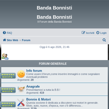
Banda Bonnisti
Banda Bonnisti
Il Forum della Banda Bonnisti
FAQ
Iscriviti
Login
C
Sito Web
Forum
e
Oggi è 6 ago 2026, 21:46
r
c
a
FORUM GENERALE
Info forum
Come usare il forum,come inserire immagini e come segnalare
eventuali problemi
Argomenti:
28
Anagrafe
Presentiamoci a tutta la B.B.!
Argomenti:
419
Bonnie & Motori
Questa sezione è dedicata a discutere sui motori in generale.
Moto, auto, nuove, d'epoca, non c'è differenza...
Argomenti:
3139