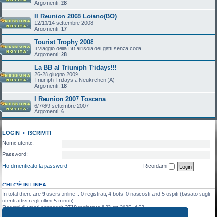
Argomenti:
28
II Reunion 2008 Loiano(BO)
12/13/14 settembre 2008
Argomenti:
17
Tourist Trophy 2008
Il viaggio della BB all'isola dei gatti senza coda
Argomenti:
28
La BB al Triumph Tridays!!!
26-28 giugno 2009
Triumph Tridays a Neukirchen (A)
Argomenti:
18
I Reunion 2007 Toscana
6/7/8/9 settembre 2007
Argomenti:
6
LOGIN
•
ISCRIVITI
Nome utente:
Password:
Ho dimenticato la password
Ricordami
CHI C’È IN LINEA
In total there are
9
users online :: 0 registrati, 4 bots, 0 nascosti and 5 ospiti (basato sugli
utenti attivi negli ultimi 5 minuti)
Record di utenti connessi:
2719
registrato il 23 ott 2025, 4:53