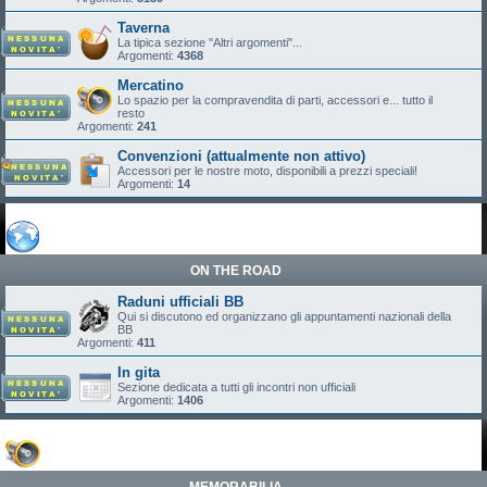
Taverna
La tipica sezione "Altri argomenti"...
Argomenti:
4368
Mercatino
Lo spazio per la compravendita di parti, accessori e... tutto il
resto
Argomenti:
241
Convenzioni (attualmente non attivo)
Accessori per le nostre moto, disponibili a prezzi speciali!
Argomenti:
14
ON THE ROAD
Raduni ufficiali BB
Qui si discutono ed organizzano gli appuntamenti nazionali della
BB
Argomenti:
411
In gita
Sezione dedicata a tutti gli incontri non ufficiali
Argomenti:
1406
MEMORABILIA