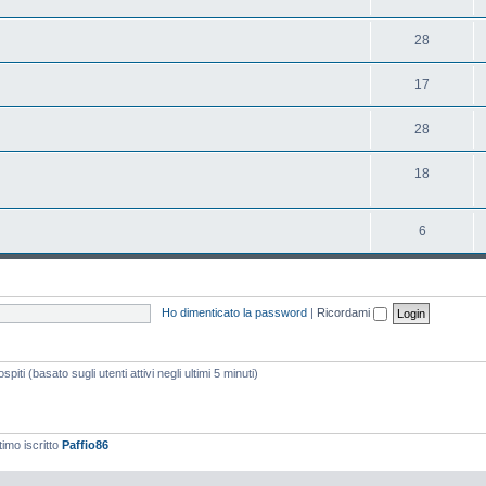
28
17
28
18
6
Ho dimenticato la password
|
Ricordami
piti (basato sugli utenti attivi negli ultimi 5 minuti)
timo iscritto
Paffio86