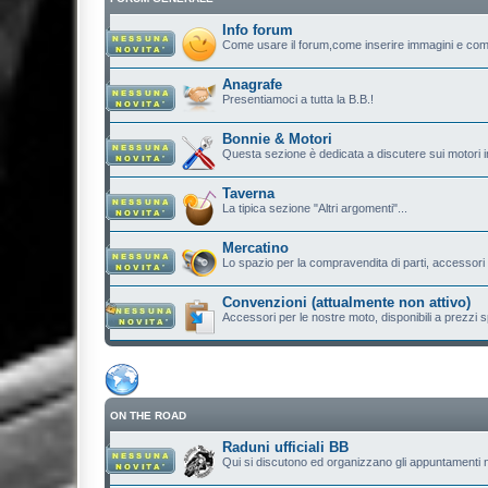
Info forum
Come usare il forum,come inserire immagini e com
Anagrafe
Presentiamoci a tutta la B.B.!
Bonnie & Motori
Questa sezione è dedicata a discutere sui motori in
Taverna
La tipica sezione "Altri argomenti"...
Mercatino
Lo spazio per la compravendita di parti, accessori e.
Convenzioni (attualmente non attivo)
Accessori per le nostre moto, disponibili a prezzi sp
ON THE ROAD
Raduni ufficiali BB
Qui si discutono ed organizzano gli appuntamenti n