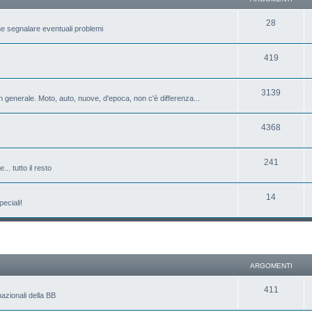
28
e segnalare eventuali problemi
419
3139
 generale. Moto, auto, nuove, d'epoca, non c'è differenza...
4368
241
.. tutto il resto
14
eciali!
ARGOMENTI
411
azionali della BB