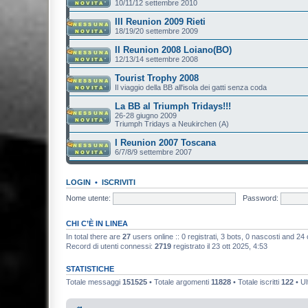
10/11/12 settembre 2010
III Reunion 2009 Rieti
18/19/20 settembre 2009
II Reunion 2008 Loiano(BO)
12/13/14 settembre 2008
Tourist Trophy 2008
Il viaggio della BB all'isola dei gatti senza coda
La BB al Triumph Tridays!!!
26-28 giugno 2009
Triumph Tridays a Neukirchen (A)
I Reunion 2007 Toscana
6/7/8/9 settembre 2007
LOGIN
•
ISCRIVITI
Nome utente:
Password:
CHI C’È IN LINEA
In total there are
27
users online :: 0 registrati, 3 bots, 0 nascosti and 24 os
Record di utenti connessi:
2719
registrato il 23 ott 2025, 4:53
STATISTICHE
Totale messaggi
151525
• Totale argomenti
11828
• Totale iscritti
122
• Ul