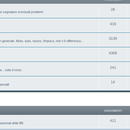
28
e segnalare eventuali problemi
419
3139
 generale. Moto, auto, nuove, d'epoca, non c'è differenza...
4368
241
.. tutto il resto
14
eciali!
ARGOMENTI
411
azionali della BB