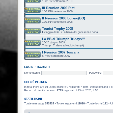
10/11/12 settembre 2010
III Reunion 2009 Rieti
18/19/20 settembre 2009
II Reunion 2008 Loiano(BO)
12/13/14 settembre 2008
Tourist Trophy 2008
Il viaggio della BB all'isola dei gatti senza coda
La BB al Triumph Tridays!!!
26-28 giugno 2009
Triumph Tridays a Neukirchen (A)
I Reunion 2007 Toscana
6/7/8/9 settembre 2007
LOGIN
•
ISCRIVITI
Nome utente:
Password:
CHI C’È IN LINEA
In total there are
10
users online :: 0 registrati, 4 bots, 0 nascosti and 6 osp
Record di utenti connessi:
2719
registrato il 23 ott 2025, 4:53
STATISTICHE
Totale messaggi
151525
• Totale argomenti
11828
• Totale iscritti
122
• Ul