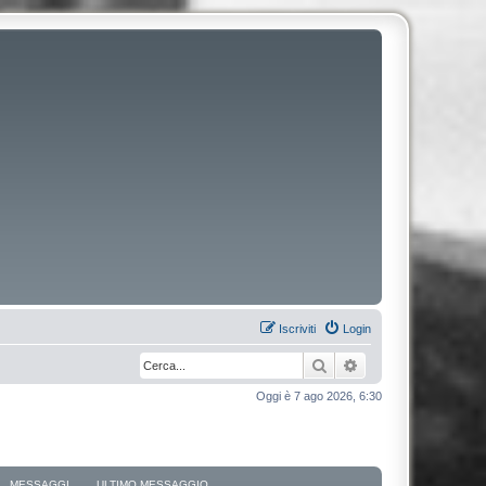
Iscriviti
Login
Cerca
Ricerca avanzata
Oggi è 7 ago 2026, 6:30
MESSAGGI
ULTIMO MESSAGGIO