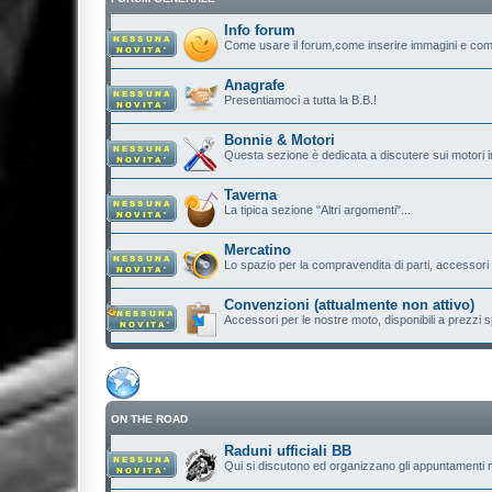
Info forum
Come usare il forum,come inserire immagini e com
Anagrafe
Presentiamoci a tutta la B.B.!
Bonnie & Motori
Questa sezione è dedicata a discutere sui motori in
Taverna
La tipica sezione "Altri argomenti"...
Mercatino
Lo spazio per la compravendita di parti, accessori e.
Convenzioni (attualmente non attivo)
Accessori per le nostre moto, disponibili a prezzi sp
ON THE ROAD
Raduni ufficiali BB
Qui si discutono ed organizzano gli appuntamenti n