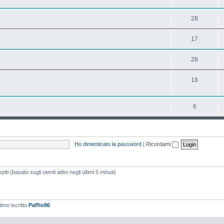
28
17
28
18
6
Ho dimenticato la password
|
Ricordami
iti (basato sugli utenti attivi negli ultimi 5 minuti)
timo iscritto
Paffio86