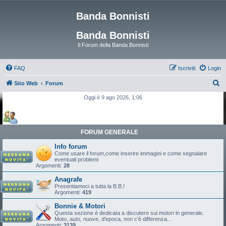
Banda Bonnisti
Banda Bonnisti
Il Forum della Banda Bonnisti
FAQ
Iscriviti
Login
C
Sito Web
Forum
e
Oggi è 9 ago 2026, 1:06
r
c
a
FORUM GENERALE
Info forum
Come usare il forum,come inserire immagini e come segnalare
eventuali problemi
Argomenti:
28
Anagrafe
Presentiamoci a tutta la B.B.!
Argomenti:
419
Bonnie & Motori
Questa sezione è dedicata a discutere sui motori in generale.
Moto, auto, nuove, d'epoca, non c'è differenza...
Argomenti:
3139