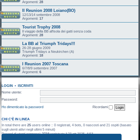
Argomenti:
28
II Reunion 2008 Loiano(BO)
12/13/14 settembre 2008
Argomenti:
17
Tourist Trophy 2008
Il viaggio della BB all'isola dei gatti senza coda
Argomenti:
28
La BB al Triumph Tridays!!!
26-28 giugno 2009
Triumph Tridays a Neukirchen (A)
Argomenti:
18
I Reunion 2007 Toscana
6/7/8/9 settembre 2007
Argomenti:
6
LOGIN
•
ISCRIVITI
Nome utente:
Password:
Ho dimenticato la password
Ricordami
CHI C’È IN LINEA
In total there are
25
users online :: 0 registrati, 4 bots, 0 nascosti and 21 ospiti (basato
sugli utenti attivi negli ultimi 5 minuti)
Record di utenti connessi:
2719
registrato il 23 ott 2025, 4:53