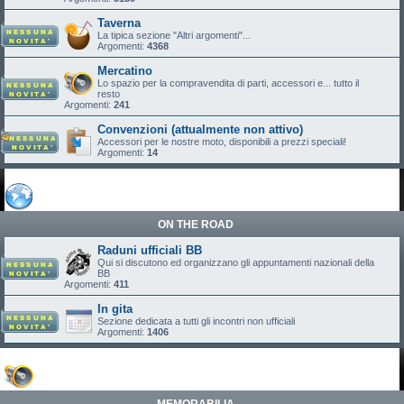
Taverna
La tipica sezione "Altri argomenti"...
Argomenti:
4368
Mercatino
Lo spazio per la compravendita di parti, accessori e... tutto il
resto
Argomenti:
241
Convenzioni (attualmente non attivo)
Accessori per le nostre moto, disponibili a prezzi speciali!
Argomenti:
14
ON THE ROAD
Raduni ufficiali BB
Qui si discutono ed organizzano gli appuntamenti nazionali della
BB
Argomenti:
411
In gita
Sezione dedicata a tutti gli incontri non ufficiali
Argomenti:
1406
MEMORABILIA