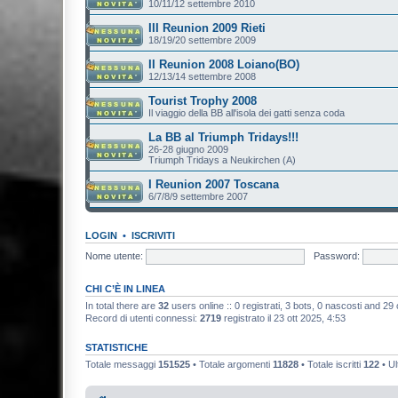
10/11/12 settembre 2010
III Reunion 2009 Rieti
18/19/20 settembre 2009
II Reunion 2008 Loiano(BO)
12/13/14 settembre 2008
Tourist Trophy 2008
Il viaggio della BB all'isola dei gatti senza coda
La BB al Triumph Tridays!!!
26-28 giugno 2009
Triumph Tridays a Neukirchen (A)
I Reunion 2007 Toscana
6/7/8/9 settembre 2007
LOGIN
•
ISCRIVITI
Nome utente:
Password:
CHI C’È IN LINEA
In total there are
32
users online :: 0 registrati, 3 bots, 0 nascosti and 29 os
Record di utenti connessi:
2719
registrato il 23 ott 2025, 4:53
STATISTICHE
Totale messaggi
151525
• Totale argomenti
11828
• Totale iscritti
122
• Ul