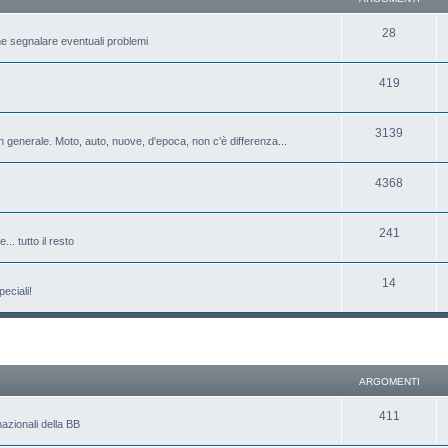
28
e segnalare eventuali problemi
419
3139
 generale. Moto, auto, nuove, d'epoca, non c'è differenza...
4368
241
.. tutto il resto
14
eciali!
ARGOMENTI
411
azionali della BB