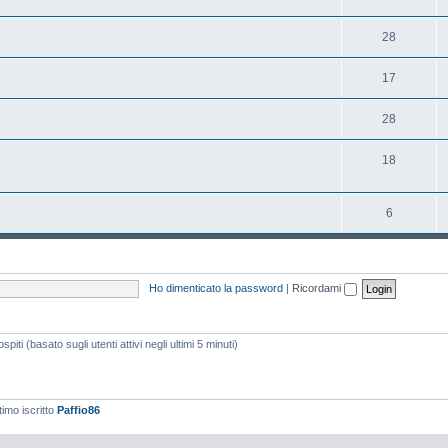
28
17
28
18
6
Ho dimenticato la password
|
Ricordami
piti (basato sugli utenti attivi negli ultimi 5 minuti)
timo iscritto
Paffio86