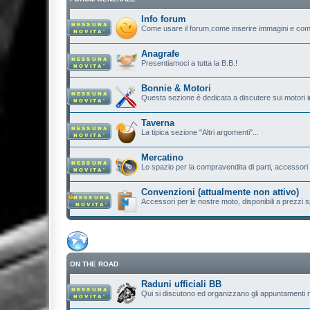
Info forum
Come usare il forum,come inserire immagini e com
Anagrafe
Presentiamoci a tutta la B.B.!
Bonnie & Motori
Questa sezione è dedicata a discutere sui motori in
Taverna
La tipica sezione "Altri argomenti"...
Mercatino
Lo spazio per la compravendita di parti, accessori e.
Convenzioni (attualmente non attivo)
Accessori per le nostre moto, disponibili a prezzi sp
ON THE ROAD
Raduni ufficiali BB
Qui si discutono ed organizzano gli appuntamenti n