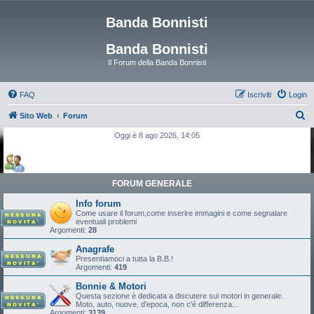
Banda Bonnisti
Banda Bonnisti
Il Forum della Banda Bonnisti
FAQ
Iscriviti
Login
C
Sito Web
Forum
e
Oggi è 8 ago 2026, 14:05
r
c
a
FORUM GENERALE
Info forum
Come usare il forum,come inserire immagini e come segnalare
eventuali problemi
Argomenti:
28
Anagrafe
Presentiamoci a tutta la B.B.!
Argomenti:
419
Bonnie & Motori
Questa sezione è dedicata a discutere sui motori in generale.
Moto, auto, nuove, d'epoca, non c'è differenza...
Argomenti:
3139