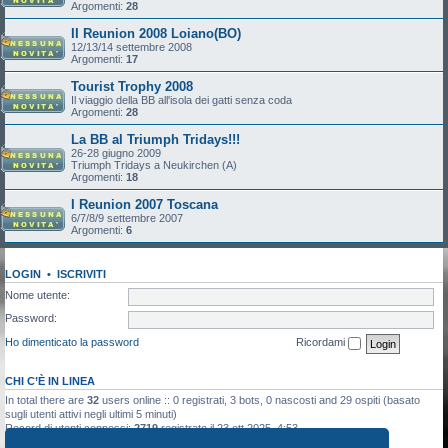
Argomenti:
28
II Reunion 2008 Loiano(BO)
12/13/14 settembre 2008
Argomenti:
17
Tourist Trophy 2008
Il viaggio della BB all'isola dei gatti senza coda
Argomenti:
28
La BB al Triumph Tridays!!!
26-28 giugno 2009
Triumph Tridays a Neukirchen (A)
Argomenti:
18
I Reunion 2007 Toscana
6/7/8/9 settembre 2007
Argomenti:
6
LOGIN
•
ISCRIVITI
Nome utente:
Password:
Ho dimenticato la password
Ricordami
CHI C’È IN LINEA
In total there are
32
users online :: 0 registrati, 3 bots, 0 nascosti and 29 ospiti (basato
sugli utenti attivi negli ultimi 5 minuti)
Record di utenti connessi:
2719
registrato il 23 ott 2025, 4:53