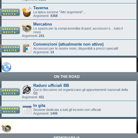
Taverna
La tipica sezione "Altri argomenti"...
Argomenti:
4368
Mercatino
Lo spazio per la compravendita di parti, accessori e... tutto il
resto
Argomenti:
241
Convenzioni (attualmente non attivo)
Accessori per le nostre moto, disponibili a prezzi speciali!
Argomenti:
14
ON THE ROAD
Raduni ufficiali BB
Qui si discutono ed organizzano gli appuntamenti nazionali della
BB
Argomenti:
411
In gita
Sezione dedicata a tutti gli incontri non ufficiali
Argomenti:
1406
MEMORABILIA