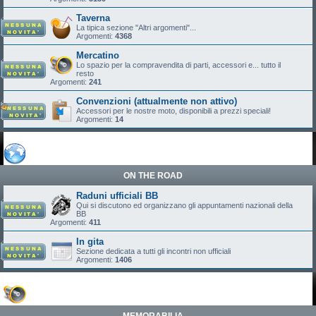
Taverna
La tipica sezione "Altri argomenti"...
Argomenti:
4368
Mercatino
Lo spazio per la compravendita di parti, accessori e... tutto il
resto
Argomenti:
241
Convenzioni (attualmente non attivo)
Accessori per le nostre moto, disponibili a prezzi speciali!
Argomenti:
14
ON THE ROAD
Raduni ufficiali BB
Qui si discutono ed organizzano gli appuntamenti nazionali della
BB
Argomenti:
411
In gita
Sezione dedicata a tutti gli incontri non ufficiali
Argomenti:
1406
MEMORABILIA