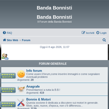
Banda Bonnisti
Banda Bonnisti
Il Forum della Banda Bonnisti
FAQ
Iscriviti
Login
C
Sito Web
Forum
e
Oggi è 8 ago 2026, 11:07
r
c
a
FORUM GENERALE
Info forum
Come usare il forum,come inserire immagini e come segnalare
eventuali problemi
Argomenti:
28
Anagrafe
Presentiamoci a tutta la B.B.!
Argomenti:
419
Bonnie & Motori
Questa sezione è dedicata a discutere sui motori in generale.
Moto, auto, nuove, d'epoca, non c'è differenza...
Argomenti:
3139