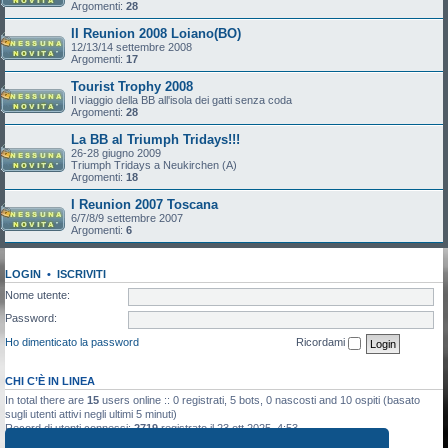
Argomenti:
28
II Reunion 2008 Loiano(BO)
12/13/14 settembre 2008
Argomenti:
17
Tourist Trophy 2008
Il viaggio della BB all'isola dei gatti senza coda
Argomenti:
28
La BB al Triumph Tridays!!!
26-28 giugno 2009
Triumph Tridays a Neukirchen (A)
Argomenti:
18
I Reunion 2007 Toscana
6/7/8/9 settembre 2007
Argomenti:
6
LOGIN
•
ISCRIVITI
Nome utente:
Password:
Ho dimenticato la password
Ricordami
CHI C’È IN LINEA
In total there are
15
users online :: 0 registrati, 5 bots, 0 nascosti and 10 ospiti (basato
sugli utenti attivi negli ultimi 5 minuti)
Record di utenti connessi:
2719
registrato il 23 ott 2025, 4:53