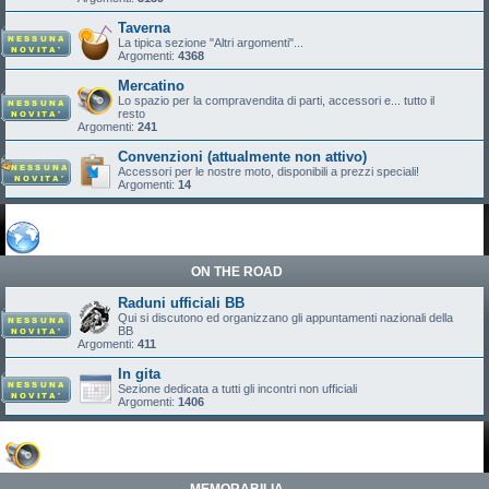
Taverna
La tipica sezione "Altri argomenti"...
Argomenti:
4368
Mercatino
Lo spazio per la compravendita di parti, accessori e... tutto il
resto
Argomenti:
241
Convenzioni (attualmente non attivo)
Accessori per le nostre moto, disponibili a prezzi speciali!
Argomenti:
14
ON THE ROAD
Raduni ufficiali BB
Qui si discutono ed organizzano gli appuntamenti nazionali della
BB
Argomenti:
411
In gita
Sezione dedicata a tutti gli incontri non ufficiali
Argomenti:
1406
MEMORABILIA