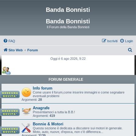
Banda Bonnisti
Banda Bonnisti
Il Forum della Banda Bonnisti
FAQ
Iscriviti
Login
C
Sito Web
Forum
e
Oggi è 6 ago 2026, 9:22
r
c
a
FORUM GENERALE
Info forum
Come usare il forum,come inserire immagini e come segnalare
eventuali problemi
Argomenti:
28
Anagrafe
Presentiamoci a tutta la B.B.!
Argomenti:
419
Bonnie & Motori
Questa sezione è dedicata a discutere sui motori in generale.
Moto, auto, nuove, d'epoca, non c'è differenza...
Argomenti:
3139