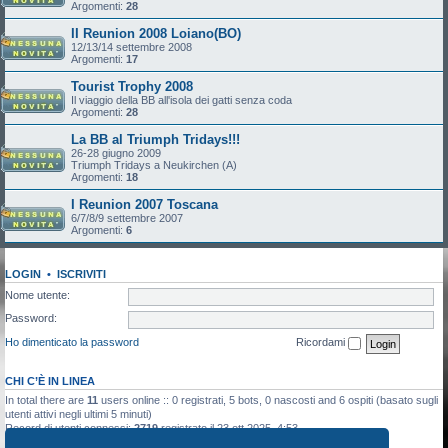
Argomenti:
28
II Reunion 2008 Loiano(BO)
12/13/14 settembre 2008
Argomenti:
17
Tourist Trophy 2008
Il viaggio della BB all'isola dei gatti senza coda
Argomenti:
28
La BB al Triumph Tridays!!!
26-28 giugno 2009
Triumph Tridays a Neukirchen (A)
Argomenti:
18
I Reunion 2007 Toscana
6/7/8/9 settembre 2007
Argomenti:
6
LOGIN
•
ISCRIVITI
Nome utente:
Password:
Ho dimenticato la password
Ricordami
CHI C’È IN LINEA
In total there are
11
users online :: 0 registrati, 5 bots, 0 nascosti and 6 ospiti (basato sugli
utenti attivi negli ultimi 5 minuti)
Record di utenti connessi:
2719
registrato il 23 ott 2025, 4:53