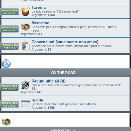
Taverna
La tipica sezione "Altri argomenti"...
Argomenti:
4368
Mercatino
Lo spazio per la compravendita di parti, accessori e... tutto il
resto
Argomenti:
241
Convenzioni (attualmente non attivo)
Accessori per le nostre moto, disponibili a prezzi speciali!
Argomenti:
14
ON THE ROAD
Raduni ufficiali BB
Qui si discutono ed organizzano gli appuntamenti nazionali della
BB
Argomenti:
411
In gita
Sezione dedicata a tutti gli incontri non ufficiali
Argomenti:
1406
MEMORABILIA