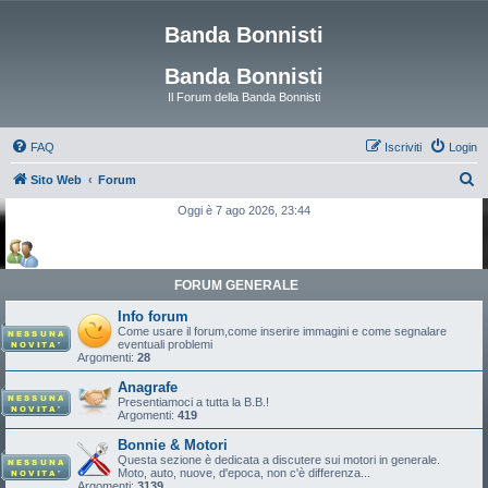
Banda Bonnisti
Banda Bonnisti
Il Forum della Banda Bonnisti
FAQ
Iscriviti
Login
C
Sito Web
Forum
e
Oggi è 7 ago 2026, 23:44
r
c
a
FORUM GENERALE
Info forum
Come usare il forum,come inserire immagini e come segnalare
eventuali problemi
Argomenti:
28
Anagrafe
Presentiamoci a tutta la B.B.!
Argomenti:
419
Bonnie & Motori
Questa sezione è dedicata a discutere sui motori in generale.
Moto, auto, nuove, d'epoca, non c'è differenza...
Argomenti:
3139