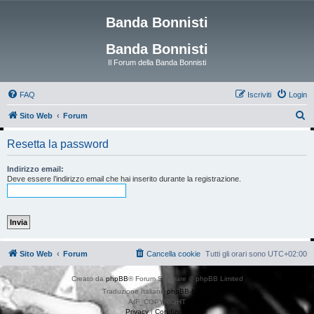
Banda Bonnisti
Banda Bonnisti
Il Forum della Banda Bonnisti
FAQ
Iscriviti
Login
C
Sito Web
Forum
e
Resetta la password
r
c
Indirizzo email:
Deve essere l’indirizzo email che hai inserito durante la registrazione.
a
Sito Web
Forum
Cancella cookie
Tutti gli orari sono
UTC+02:00
Creato da
phpBB
® Forum Software © phpBB Limited
Traduzione Italiana
phpBB-Italia.it
AIF_COPYRIGHT
Privacy
|
Condizioni