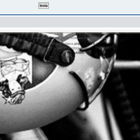
Creato da
phpBB
® Forum Software © phpBB Limited
Traduzione Italiana
phpBB-Italia.it
AIF_COPYRIGHT
Privacy
|
Condizioni