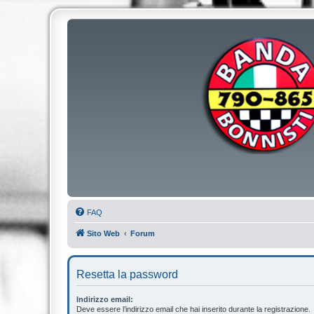
FAQ
Sito Web
Forum
Resetta la password
Indirizzo email:
Deve essere l’indirizzo email che hai inserito durante la registrazione.