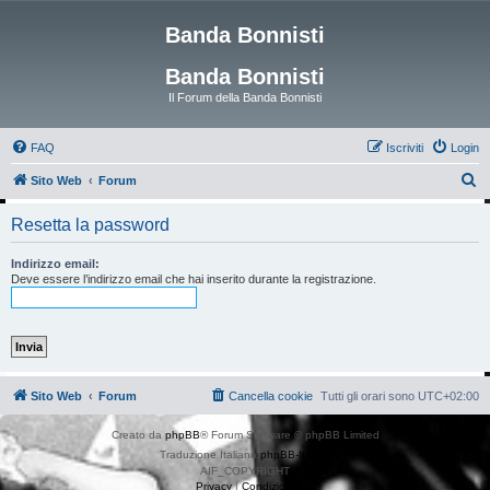
Banda Bonnisti
Banda Bonnisti
Il Forum della Banda Bonnisti
FAQ
Iscriviti
Login
C
Sito Web
Forum
e
Resetta la password
r
c
Indirizzo email:
Deve essere l’indirizzo email che hai inserito durante la registrazione.
a
Sito Web
Forum
Cancella cookie
Tutti gli orari sono
UTC+02:00
Creato da
phpBB
® Forum Software © phpBB Limited
Traduzione Italiana
phpBB-Italia.it
AIF_COPYRIGHT
Privacy
|
Condizioni