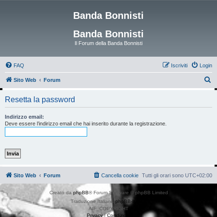
Banda Bonnisti
Banda Bonnisti
Il Forum della Banda Bonnisti
FAQ
Iscriviti
Login
C
Sito Web
Forum
e
Resetta la password
r
c
Indirizzo email:
Deve essere l’indirizzo email che hai inserito durante la registrazione.
a
Sito Web
Forum
Cancella cookie
Tutti gli orari sono
UTC+02:00
Creato da
phpBB
® Forum Software © phpBB Limited
Traduzione Italiana
phpBB-Italia.it
AIF_COPYRIGHT
Privacy
|
Condizioni