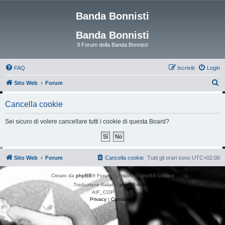
Banda Bonnisti
Banda Bonnisti
Il Forum della Banda Bonnisti
FAQ
Iscriviti
Login
C
Sito Web
Forum
e
Cancella cookie
r
c
Sei sicuro di volere cancellare tutti i cookie di questa Board?
a
Sito Web
Forum
Cancella cookie
Tutti gli orari sono
UTC+02:00
Creato da
phpBB
® Forum Software © phpBB Limited
Traduzione Italiana
phpBB-Italia.it
AIF_COPYRIGHT
Privacy
|
Condizioni