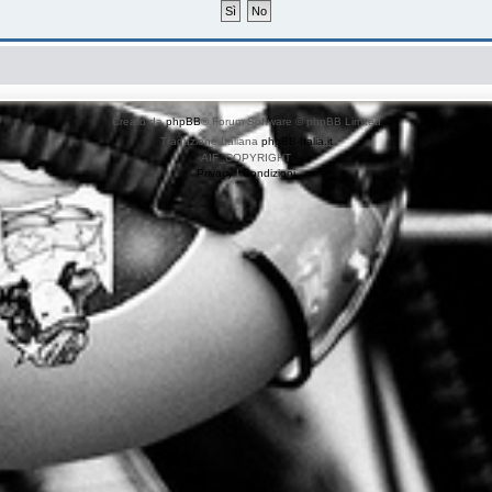
Creato da
phpBB
® Forum Software © phpBB Limited
Traduzione Italiana
phpBB-Italia.it
AIF_COPYRIGHT
Privacy
|
Condizioni