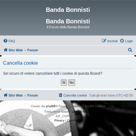
Banda Bonnisti
Banda Bonnisti
Il Forum della Banda Bonnisti
FAQ
Iscriviti
Login
C
Sito Web
Forum
e
Cancella cookie
r
c
Sei sicuro di volere cancellare tutti i cookie di questa Board?
a
Sito Web
Forum
Cancella cookie
Tutti gli orari sono
UTC+02:00
Creato da
phpBB
® Forum Software © phpBB Limited
Traduzione Italiana
phpBB-Italia.it
AIF_COPYRIGHT
Privacy
|
Condizioni