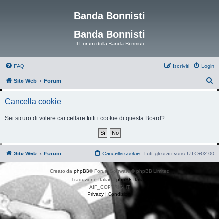
Banda Bonnisti
Banda Bonnisti
Il Forum della Banda Bonnisti
FAQ
Iscriviti
Login
C
Sito Web
Forum
e
Cancella cookie
r
c
Sei sicuro di volere cancellare tutti i cookie di questa Board?
a
Sito Web
Forum
Cancella cookie
Tutti gli orari sono
UTC+02:00
Creato da
phpBB
® Forum Software © phpBB Limited
Traduzione Italiana
phpBB-Italia.it
AIF_COPYRIGHT
Privacy
|
Condizioni