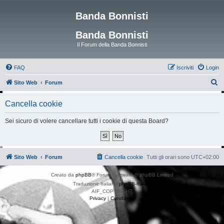
Banda Bonnisti
Banda Bonnisti
Il Forum della Banda Bonnisti
FAQ
Iscriviti
Login
C
Sito Web
Forum
e
Cancella cookie
r
c
Sei sicuro di volere cancellare tutti i cookie di questa Board?
a
Sito Web
Forum
Cancella cookie
Tutti gli orari sono
UTC+02:00
Creato da
phpBB
® Forum Software © phpBB Limited
Traduzione Italiana
phpBB-Italia.it
AIF_COPYRIGHT
Privacy
|
Condizioni