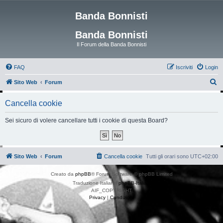
Banda Bonnisti
Banda Bonnisti
Il Forum della Banda Bonnisti
FAQ
Iscriviti
Login
C
Sito Web
Forum
e
Cancella cookie
r
c
Sei sicuro di volere cancellare tutti i cookie di questa Board?
a
Sito Web
Forum
Cancella cookie
Tutti gli orari sono
UTC+02:00
Creato da
phpBB
® Forum Software © phpBB Limited
Traduzione Italiana
phpBB-Italia.it
AIF_COPYRIGHT
Privacy
|
Condizioni