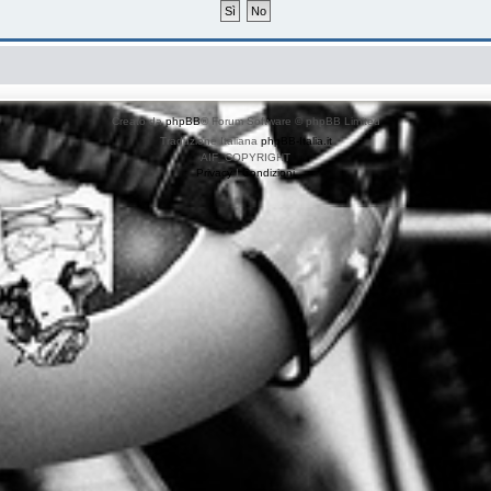
Creato da
phpBB
® Forum Software © phpBB Limited
Traduzione Italiana
phpBB-Italia.it
AIF_COPYRIGHT
Privacy
|
Condizioni