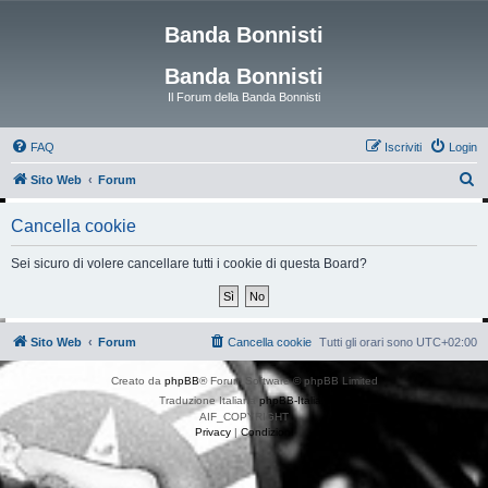
Banda Bonnisti
Banda Bonnisti
Il Forum della Banda Bonnisti
FAQ
Iscriviti
Login
C
Sito Web
Forum
e
Cancella cookie
r
c
Sei sicuro di volere cancellare tutti i cookie di questa Board?
a
Sito Web
Forum
Cancella cookie
Tutti gli orari sono
UTC+02:00
Creato da
phpBB
® Forum Software © phpBB Limited
Traduzione Italiana
phpBB-Italia.it
AIF_COPYRIGHT
Privacy
|
Condizioni