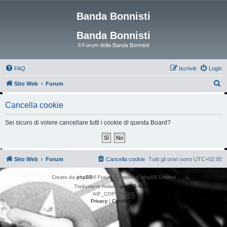
Banda Bonnisti
Banda Bonnisti
Il Forum della Banda Bonnisti
FAQ
Iscriviti
Login
C
Sito Web
Forum
e
Cancella cookie
r
c
Sei sicuro di volere cancellare tutti i cookie di questa Board?
a
Sito Web
Forum
Cancella cookie
Tutti gli orari sono
UTC+02:00
Creato da
phpBB
® Forum Software © phpBB Limited
Traduzione Italiana
phpBB-Italia.it
AIF_COPYRIGHT
Privacy
|
Condizioni