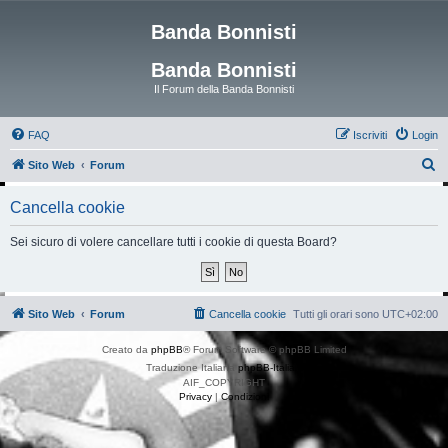
Banda Bonnisti
Banda Bonnisti
Il Forum della Banda Bonnisti
FAQ
Iscriviti
Login
C
Sito Web
Forum
e
Cancella cookie
r
c
Sei sicuro di volere cancellare tutti i cookie di questa Board?
a
Sito Web
Forum
Cancella cookie
Tutti gli orari sono
UTC+02:00
Creato da
phpBB
® Forum Software © phpBB Limited
Traduzione Italiana
phpBB-Italia.it
AIF_COPYRIGHT
Privacy
|
Condizioni