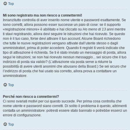
Top
Mi sono registrato ma non riesco a connettermi!
Innanzitutto controlla di aver inserito nome utente e password esattamente. Se
sono corretti, allora possono esser successe un paio di cose: se il supporto
«registrazione minore» è abilitato e hai cliccato su
Ho meno di 13 anni
mentre
ti stavi registrando, allora devi seguire le istruzioni che hai ricevuto. Se questo
non è il tuo caso, forse devi attivare il tuo account. Alcune Board richiedono
che tutte le nuove registrazioni vengano attivate dall’utente stesso o dagli
amministratori, prima di poter accedere. Quando ti registri ti verrà indicato che
tipo di attivazione è richiesta. Se ti è stato inviato un messaggio di posta, allora
segui le istruzioni; se non hai ricevuto nessun messaggio... sei sicuro che il tuo
indirizzo di posta sia valido? (L’attivazione via posta serve a ridurre la
possibilità di avere utenti anonimi che abusano della Board.) Se sei sicuro che
l’indirizzo di posta che hai usato sia corretto, allora prova a contattare un
amministratore.
Top
Perché non riesco a connettermi?
Ci sono svariati motivi per cui questo succede. Per prima cosa controlla che
nome utente e password siano corretti. Di solito il problema è questo, altrimenti
contatta un amministratore: potresti essere stato bannato o potrebbe esserci un
errore di configurazione.
Top