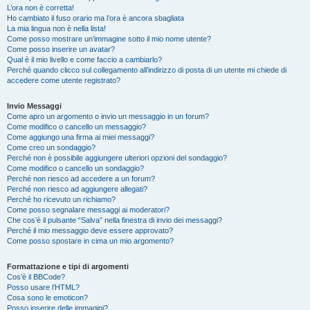
L’ora non è corretta!
Ho cambiato il fuso orario ma l’ora è ancora sbagliata
La mia lingua non è nella lista!
Come posso mostrare un’immagine sotto il mio nome utente?
Come posso inserire un avatar?
Qual è il mio livello e come faccio a cambiarlo?
Perché quando clicco sul collegamento all’indirizzo di posta di un utente mi chiede di
accedere come utente registrato?
Invio Messaggi
Come apro un argomento o invio un messaggio in un forum?
Come modifico o cancello un messaggio?
Come aggiungo una firma ai miei messaggi?
Come creo un sondaggio?
Perché non è possibile aggiungere ulteriori opzioni del sondaggio?
Come modifico o cancello un sondaggio?
Perché non riesco ad accedere a un forum?
Perché non riesco ad aggiungere allegati?
Perché ho ricevuto un richiamo?
Come posso segnalare messaggi ai moderatori?
Che cos’è il pulsante “Salva” nella finestra di invio dei messaggi?
Perché il mio messaggio deve essere approvato?
Come posso spostare in cima un mio argomento?
Formattazione e tipi di argomenti
Cos’è il BBCode?
Posso usare l’HTML?
Cosa sono le emoticon?
Posso inserire delle immagini?