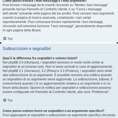
Come posso trovare i miei messaggi e i miei argomenti?
Puoi trovare i messaggi da te inseriti cliccando su “Mostra i tuoi messaggi”
presente nel tuo Pannello di Controllo Utente, e su “Cerca i messaggi
dell’utente” presente nella pagina del tuo profilo. Puoi cercare i tuoi argomenti,
usando la pagina di ricerca avanzata, compilando i vari campi
opportunamente. Puoi comunque trovare rapidamente i tuoi messaggi,
cliccando sull’omonima funzione “I tuoi messaggi”, generalmente disponibile
in ogni pagina della Board.
Top
Sottoscrizioni e segnalibri
Qual è la differenza fra segnalibri e sottoscrizioni?
Nel phpBB 3.0 (Olympus), i segnalibri lavorano in modo molto simile ai
segnalibri di un browser web. Non si viene avvisati in caso di aggiornamento.
Nel phpBB 3.1 (Ascraeus), 3.2 (Rhea) e 3.3 (Proteus), i segnalibri sono simili
alla sottoscrizione di un argomento. È possibile ricevere una notifica quando
un segnalibro di un argomento viene aggiornato. La sottoscrizione, tuttavia, ti
comunicherà quando c’è un aggiornamento relativo a un argomento o in un
forum della Board. Opzioni di notifica per segnalibri e sottoscrizioni possono
essere configurate nel Pannello di Controllo Utente, alla voce “Preferenze”.
Top
Come posso sottoscrivere un segnalibro o un argomento specifico?
Puoi aggiungere ai segnalibri o sottoscrivere un argomento specifico cliccando