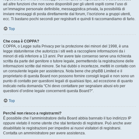
ad altre funzioni che non sono disponibili per gli utenti ospiti come l’uso di
un’immagine personale definibile, messaggistica privata, la possibilità di
inviare messaggi di posta direttamente dal forum, l’iscrizione a gruppi utenti,
ecc. Ti bastano pochi secondi per registrarti e quindi ti raccomandiamo di farlo.
Top
Che cosa è COPPA?
COPPA, o Legge sulla Privacy per la protezione dei minori del 1998, è una
legge statunitense che autorizza i siti web a raccogliere informazioni da i
minori di età inferiore a 13 anni. Per avere tale consenso serve una richiesta
scritta da parte del genitore o tutore legale, permettendo la registrazione delle
informazioni scritte dal minore. Se hai dubbi o incertezze, mettiti in contatto con
un consulente legale per assistenza. Nota bene che phpBB Limited e il
proprietario di questa Board non possono fornire consigli legali e non sono un
punto di contatto per questioni legali di qualsiasi tipo, ad eccezione di quanto
indicato nella domanda “Chi devo contattare per segnalare abusi e/o per
questioni d’ordine legale concernenti questa Board?”.
Top
Perché non riesco a registrarmi?
È possibile che l’amministratore della Board abbia bannato il tuo indirizzo IP
oppure vietato il nome utente che stai tentando di registrare. Può anche aver
disabilitato le registrazioni per impedire ai nuovi visitatori di registrarsi.
Contatta un amministratore per avere assistenza.