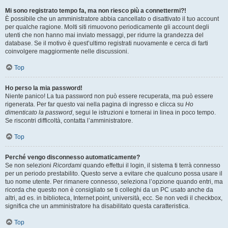
Mi sono registrato tempo fa, ma non riesco più a connettermi?!
È possibile che un amministratore abbia cancellato o disattivato il tuo account
per qualche ragione. Molti siti rimuovono periodicamente gli account degli
utenti che non hanno mai inviato messaggi, per ridurre la grandezza del
database. Se il motivo è quest’ultimo registrati nuovamente e cerca di farti
coinvolgere maggiormente nelle discussioni.
Top
Ho perso la mia password!
Niente panico! La tua password non può essere recuperata, ma può essere
rigenerata. Per far questo vai nella pagina di ingresso e clicca su
Ho
dimenticato la password
, segui le istruzioni e tornerai in linea in poco tempo.
Se riscontri difficoltà, contatta l’amministratore.
Top
Perché vengo disconnesso automaticamente?
Se non selezioni
Ricordami
quando effettui il login, il sistema ti terrà connesso
per un periodo prestabilito. Questo serve a evitare che qualcuno possa usare il
tuo nome utente. Per rimanere connesso, seleziona l’opzione quando entri, ma
ricorda che questo non è consigliato se ti colleghi da un PC usato anche da
altri, ad es. in biblioteca, Internet point, università, ecc. Se non vedi il checkbox,
significa che un amministratore ha disabilitato questa caratteristica.
Top