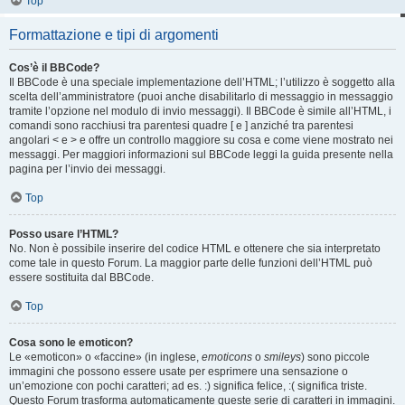
Top
Formattazione e tipi di argomenti
Cos’è il BBCode?
Il BBCode è una speciale implementazione dell’HTML; l’utilizzo è soggetto alla
scelta dell’amministratore (puoi anche disabilitarlo di messaggio in messaggio
tramite l’opzione nel modulo di invio messaggi). Il BBCode è simile all’HTML, i
comandi sono racchiusi tra parentesi quadre [ e ] anziché tra parentesi
angolari < e > e offre un controllo maggiore su cosa e come viene mostrato nei
messaggi. Per maggiori informazioni sul BBCode leggi la guida presente nella
pagina per l’invio dei messaggi.
Top
Posso usare l’HTML?
No. Non è possibile inserire del codice HTML e ottenere che sia interpretato
come tale in questo Forum. La maggior parte delle funzioni dell’HTML può
essere sostituita dal BBCode.
Top
Cosa sono le emoticon?
Le «emoticon» o «faccine» (in inglese,
emoticons
o
smileys
) sono piccole
immagini che possono essere usate per esprimere una sensazione o
un’emozione con pochi caratteri; ad es. :) significa felice, :( significa triste.
Questo Forum trasforma automaticamente queste serie di caratteri in immagini.