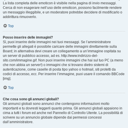
La lista completa delle emoticon è visibile nella pagina di invio messaggi.
Cerca di non esagerare nell’uso delle emoticon, possono facilmente rendere
un messaggio illeggibile, e un moderatore potrebbe decidere di modificarlo o
addirittura rimuoverlo.
Top
Posso inserire delle immagini?
Sì, puoi inserire delle immagini nei tuoi messaggi. Se l’amministratore
permette gli allegati è possibile caricare delle immagini direttamente sulla
Board; in alternativa devi creare un collegamento a un’immagine ospitata su
un server di pubblico accesso, ad es. http://www.indirizzo-del-
sito.com/immagine.gif. Non puoi inserire immagini che hai sul tuo PC (a meno
che non abbia un server!) o immagini che si trovano dietro sistemi di
autenticazione, come caselle di posta tipo yahoo o hotmail, siti protetti da
codici di accesso, ecc. Per inserire l’immagine, puoi usare il comando BBCode
[img].
Top
Che cosa sono gli annunci globali?
Gli annunci globali sono annunci che contengono informazioni molto
importanti e tu dovresti leggerli quanto prima. Gli annunci globali appaiono in
cima a tutti i forum ed anche nel Pannello di Controllo Utente. La possibilità di
scrivere su un annuncio globale dipende dai permessi concessi
dall’amministratore.