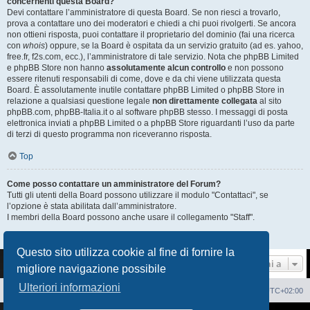
concernenti questa Board?
Devi contattare l’amministratore di questa Board. Se non riesci a trovarlo,
prova a contattare uno dei moderatori e chiedi a chi puoi rivolgerti. Se ancora
non ottieni risposta, puoi contattare il proprietario del dominio (fai una ricerca
con
whois
) oppure, se la Board è ospitata da un servizio gratuito (ad es. yahoo,
free.fr, f2s.com, ecc.), l’amministratore di tale servizio. Nota che phpBB Limited
e phpBB Store non hanno
assolutamente alcun controllo
e non possono
essere ritenuti responsabili di come, dove e da chi viene utilizzata questa
Board. È assolutamente inutile contattare phpBB Limited o phpBB Store in
relazione a qualsiasi questione legale
non direttamente collegata
al sito
phpBB.com, phpBB-Italia.it o al software phpBB stesso. I messaggi di posta
elettronica inviati a phpBB Limited o a phpBB Store riguardanti l’uso da parte
di terzi di questo programma non riceveranno risposta.
Top
Come posso contattare un amministratore del Forum?
Tutti gli utenti della Board possono utilizzare il modulo "Contattaci", se
l’opzione è stata abilitata dall’amministratore.
I membri della Board possono anche usare il collegamento "Staff".
Top
Questo sito utilizza cookie al fine di fornire la
Vai a
migliore navigazione possibile
Ulteriori informazioni
Sito Web
Forum
Cancella cookie
Tutti gli orari sono
UTC+02:00