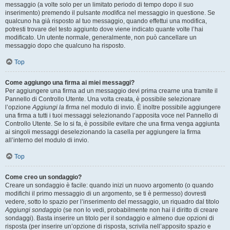
messaggio (a volte solo per un limitato periodo di tempo dopo il suo
inserimento) premendo il pulsante
modifica
nel messaggio in questione. Se
qualcuno ha già risposto al tuo messaggio, quando effettui una modifica,
potresti trovare del testo aggiunto dove viene indicato quante volte l’hai
modificato. Un utente normale, generalmente, non può cancellare un
messaggio dopo che qualcuno ha risposto.
Top
Come aggiungo una firma ai miei messaggi?
Per aggiungere una firma ad un messaggio devi prima crearne una tramite il
Pannello di Controllo Utente. Una volta creata, è possibile selezionare
l’opzione
Aggiungi la firma
nel modulo di invio. È inoltre possibile aggiungere
una firma a tutti i tuoi messaggi selezionando l’apposita voce nel Pannello di
Controllo Utente. Se lo si fa, è possibile evitare che una firma venga aggiunta
ai singoli messaggi deselezionando la casella per aggiungere la firma
all’interno del modulo di invio.
Top
Come creo un sondaggio?
Creare un sondaggio è facile: quando inizi un nuovo argomento (o quando
modifichi il primo messaggio di un argomento, se ti è permesso) dovresti
vedere, sotto lo spazio per l’inserimento del messaggio, un riquadro dal titolo
Aggiungi sondaggio
(se non lo vedi, probabilmente non hai il diritto di creare
sondaggi). Basta inserire un titolo per il sondaggio e almeno due opzioni di
risposta (per inserire un’opzione di risposta, scrivila nell’apposito spazio e