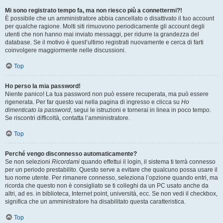
Mi sono registrato tempo fa, ma non riesco più a connettermi?!
È possibile che un amministratore abbia cancellato o disattivato il tuo account
per qualche ragione. Molti siti rimuovono periodicamente gli account degli
utenti che non hanno mai inviato messaggi, per ridurre la grandezza del
database. Se il motivo è quest’ultimo registrati nuovamente e cerca di farti
coinvolgere maggiormente nelle discussioni.
Top
Ho perso la mia password!
Niente panico! La tua password non può essere recuperata, ma può essere
rigenerata. Per far questo vai nella pagina di ingresso e clicca su
Ho
dimenticato la password
, segui le istruzioni e tornerai in linea in poco tempo.
Se riscontri difficoltà, contatta l’amministratore.
Top
Perché vengo disconnesso automaticamente?
Se non selezioni
Ricordami
quando effettui il login, il sistema ti terrà connesso
per un periodo prestabilito. Questo serve a evitare che qualcuno possa usare il
tuo nome utente. Per rimanere connesso, seleziona l’opzione quando entri, ma
ricorda che questo non è consigliato se ti colleghi da un PC usato anche da
altri, ad es. in biblioteca, Internet point, università, ecc. Se non vedi il checkbox,
significa che un amministratore ha disabilitato questa caratteristica.
Top