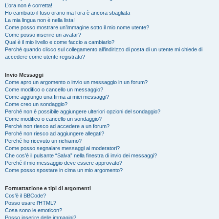
L’ora non è corretta!
Ho cambiato il fuso orario ma l’ora è ancora sbagliata
La mia lingua non è nella lista!
Come posso mostrare un’immagine sotto il mio nome utente?
Come posso inserire un avatar?
Qual è il mio livello e come faccio a cambiarlo?
Perché quando clicco sul collegamento all’indirizzo di posta di un utente mi chiede di
accedere come utente registrato?
Invio Messaggi
Come apro un argomento o invio un messaggio in un forum?
Come modifico o cancello un messaggio?
Come aggiungo una firma ai miei messaggi?
Come creo un sondaggio?
Perché non è possibile aggiungere ulteriori opzioni del sondaggio?
Come modifico o cancello un sondaggio?
Perché non riesco ad accedere a un forum?
Perché non riesco ad aggiungere allegati?
Perché ho ricevuto un richiamo?
Come posso segnalare messaggi ai moderatori?
Che cos’è il pulsante “Salva” nella finestra di invio dei messaggi?
Perché il mio messaggio deve essere approvato?
Come posso spostare in cima un mio argomento?
Formattazione e tipi di argomenti
Cos’è il BBCode?
Posso usare l’HTML?
Cosa sono le emoticon?
Posso inserire delle immagini?