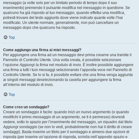
messaggio (a volte solo per un limitato periodo di tempo dopo il suo
inserimento) premendo il pulsante
modifica
nel messaggio in questione. Se
qualcuno ha già risposto al tuo messaggio, quando effettui una modifica,
potresti trovare del testo aggiunto dove viene indicato quante volte l’hai
modificato. Un utente normale, generalmente, non può cancellare un
messaggio dopo che qualcuno ha risposto.
Top
Come aggiungo una firma ai miei messaggi?
Per aggiungere una firma ad un messaggio devi prima crearne una tramite il
Pannello di Controllo Utente. Una volta creata, è possibile selezionare
l’opzione
Aggiungi la firma
nel modulo di invio. È inoltre possibile aggiungere
una firma a tutti i tuoi messaggi selezionando l’apposita voce nel Pannello di
Controllo Utente. Se lo si fa, è possibile evitare che una firma venga aggiunta
ai singoli messaggi deselezionando la casella per aggiungere la firma
all’interno del modulo di invio.
Top
Come creo un sondaggio?
Creare un sondaggio è facile: quando inizi un nuovo argomento (o quando
modifichi il primo messaggio di un argomento, se ti è permesso) dovresti
vedere, sotto lo spazio per l’inserimento del messaggio, un riquadro dal titolo
Aggiungi sondaggio
(se non lo vedi, probabilmente non hai il diritto di creare
sondaggi). Basta inserire un titolo per il sondaggio e almeno due opzioni di
risposta (per inserire un’opzione di risposta, scrivila nell’apposito spazio e