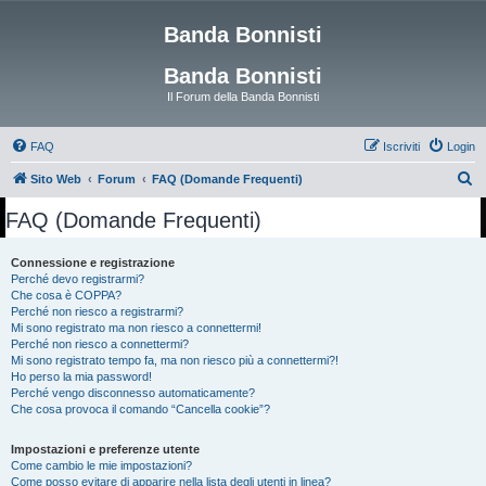
Banda Bonnisti
Banda Bonnisti
Il Forum della Banda Bonnisti
FAQ
Iscriviti
Login
C
Sito Web
Forum
FAQ (Domande Frequenti)
e
FAQ (Domande Frequenti)
r
c
Connessione e registrazione
Perché devo registrarmi?
a
Che cosa è COPPA?
Perché non riesco a registrarmi?
Mi sono registrato ma non riesco a connettermi!
Perché non riesco a connettermi?
Mi sono registrato tempo fa, ma non riesco più a connettermi?!
Ho perso la mia password!
Perché vengo disconnesso automaticamente?
Che cosa provoca il comando “Cancella cookie”?
Impostazioni e preferenze utente
Come cambio le mie impostazioni?
Come posso evitare di apparire nella lista degli utenti in linea?