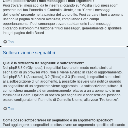
Come posso trovare i miei messaggi e i miei argomenti?
Puoi trovare i messaggi da te inseriti cliccando su “Mostra i tuoi messaggi”
presente nel tuo Pannello di Controllo Utente, e su “Cerca i messaggi
dell’utente” presente nella pagina del tuo profilo. Puoi cercare i tuoi argomenti,
usando la pagina di ricerca avanzata, compilando i vari campi
opportunamente. Puoi comunque trovare rapidamente i tuoi messaggi,
cliccando sull’omonima funzione “I tuoi messaggi”, generalmente disponibile
in ogni pagina della Board.
Top
Sottoscrizioni e segnalibri
Qual è la differenza fra segnalibri e sottoscrizioni?
Nel phpBB 3.0 (Olympus), i segnalibri lavorano in modo molto simile ai
segnalibri di un browser web. Non si viene avvisati in caso di aggiornamento.
Nel phpBB 3.1 (Ascraeus), 3.2 (Rhea) e 3.3 (Proteus), i segnalibri sono simili
alla sottoscrizione di un argomento. È possibile ricevere una notifica quando
un segnalibro di un argomento viene aggiornato. La sottoscrizione, tuttavia, ti
comunicherà quando c’è un aggiornamento relativo a un argomento o in un
forum della Board. Opzioni di notifica per segnalibri e sottoscrizioni possono
essere configurate nel Pannello di Controllo Utente, alla voce “Preferenze”.
Top
Come posso sottoscrivere un segnalibro o un argomento specifico?
Puoi aggiungere ai segnalibri o sottoscrivere un argomento specifico cliccando