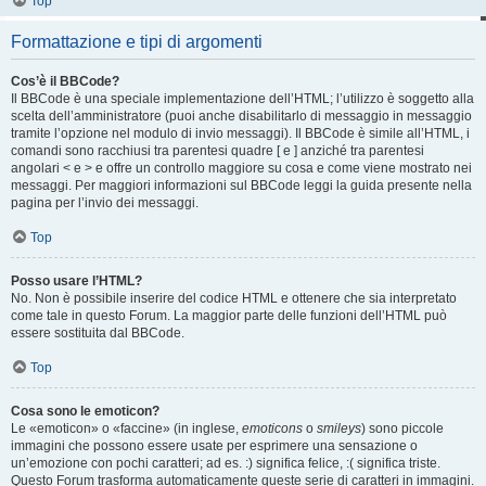
Top
Formattazione e tipi di argomenti
Cos’è il BBCode?
Il BBCode è una speciale implementazione dell’HTML; l’utilizzo è soggetto alla
scelta dell’amministratore (puoi anche disabilitarlo di messaggio in messaggio
tramite l’opzione nel modulo di invio messaggi). Il BBCode è simile all’HTML, i
comandi sono racchiusi tra parentesi quadre [ e ] anziché tra parentesi
angolari < e > e offre un controllo maggiore su cosa e come viene mostrato nei
messaggi. Per maggiori informazioni sul BBCode leggi la guida presente nella
pagina per l’invio dei messaggi.
Top
Posso usare l’HTML?
No. Non è possibile inserire del codice HTML e ottenere che sia interpretato
come tale in questo Forum. La maggior parte delle funzioni dell’HTML può
essere sostituita dal BBCode.
Top
Cosa sono le emoticon?
Le «emoticon» o «faccine» (in inglese,
emoticons
o
smileys
) sono piccole
immagini che possono essere usate per esprimere una sensazione o
un’emozione con pochi caratteri; ad es. :) significa felice, :( significa triste.
Questo Forum trasforma automaticamente queste serie di caratteri in immagini.