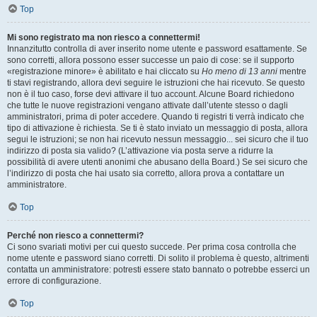
Top
Mi sono registrato ma non riesco a connettermi!
Innanzitutto controlla di aver inserito nome utente e password esattamente. Se
sono corretti, allora possono esser successe un paio di cose: se il supporto
«registrazione minore» è abilitato e hai cliccato su
Ho meno di 13 anni
mentre
ti stavi registrando, allora devi seguire le istruzioni che hai ricevuto. Se questo
non è il tuo caso, forse devi attivare il tuo account. Alcune Board richiedono
che tutte le nuove registrazioni vengano attivate dall’utente stesso o dagli
amministratori, prima di poter accedere. Quando ti registri ti verrà indicato che
tipo di attivazione è richiesta. Se ti è stato inviato un messaggio di posta, allora
segui le istruzioni; se non hai ricevuto nessun messaggio... sei sicuro che il tuo
indirizzo di posta sia valido? (L’attivazione via posta serve a ridurre la
possibilità di avere utenti anonimi che abusano della Board.) Se sei sicuro che
l’indirizzo di posta che hai usato sia corretto, allora prova a contattare un
amministratore.
Top
Perché non riesco a connettermi?
Ci sono svariati motivi per cui questo succede. Per prima cosa controlla che
nome utente e password siano corretti. Di solito il problema è questo, altrimenti
contatta un amministratore: potresti essere stato bannato o potrebbe esserci un
errore di configurazione.
Top