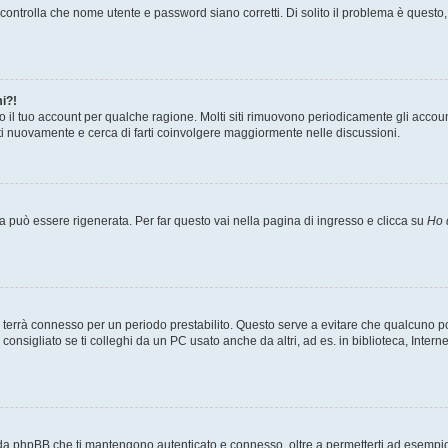
ontrolla che nome utente e password siano corretti. Di solito il problema è questo, 
i?!
o il tuo account per qualche ragione. Molti siti rimuovono periodicamente gli accou
ati nuovamente e cerca di farti coinvolgere maggiormente nelle discussioni.
può essere rigenerata. Per far questo vai nella pagina di ingresso e clicca su
Ho 
a ti terrà connesso per un periodo prestabilito. Questo serve a evitare che qualcuno
nsigliato se ti colleghi da un PC usato anche da altri, ad es. in biblioteca, Internet
 da phpBB che ti mantengono autenticato e connesso, oltre a permetterti ad esempio d