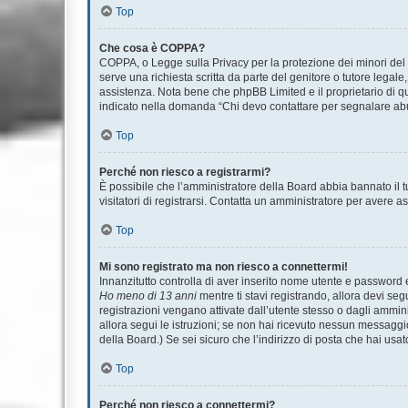
Top
Che cosa è COPPA?
COPPA, o Legge sulla Privacy per la protezione dei minori del 1
serve una richiesta scritta da parte del genitore o tutore legale
assistenza. Nota bene che phpBB Limited e il proprietario di qu
indicato nella domanda “Chi devo contattare per segnalare abu
Top
Perché non riesco a registrarmi?
È possibile che l’amministratore della Board abbia bannato il tu
visitatori di registrarsi. Contatta un amministratore per avere a
Top
Mi sono registrato ma non riesco a connettermi!
Innanzitutto controlla di aver inserito nome utente e password 
Ho meno di 13 anni
mentre ti stavi registrando, allora devi seg
registrazioni vengano attivate dall’utente stesso o dagli amminis
allora segui le istruzioni; se non hai ricevuto nessun messaggio.
della Board.) Se sei sicuro che l’indirizzo di posta che hai usat
Top
Perché non riesco a connettermi?