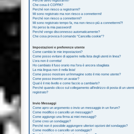
Perché devo registrarmi?
Che cosa è COPPA?
Perché non riesco a registrarmi?
Mi sono registrato ma non riesco a connettermi!
Perché non riesco a connettermi?
Mi sono registrato tempo fa, ma non riesco più a connettermi?!
Ho perso la mia password!
Perché vengo disconnesso automaticamente?
Che cosa provoca il comando “Cancella cookie”?
Impostazioni e preferenze utente
Come cambio le mie impostazioni?
Come posso evitare di apparire nella lista degli utenti in linea?
L’ora non è corretta!
Ho cambiato il fuso orario ma l’ora è ancora sbagliata
La mia lingua non è nella lista!
Come posso mostrare un’immagine sotto il mio nome utente?
Come posso inserire un avatar?
Qual è il mio livello e come faccio a cambiarlo?
Perché quando clicco sul collegamento all’indirizzo di posta di un ute
registrato?
Invio Messaggi
Come apro un argomento o invio un messaggio in un forum?
Come modifico o cancello un messaggio?
Come aggiungo una firma ai miei messaggi?
Come creo un sondaggio?
Perché non è possibile aggiungere ulteriori opzioni del sondaggio?
Come modifico o cancello un sondaggio?