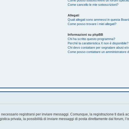
Come posso sottoscrivere un forum specifi
Come cancello le mie sottoscrizioni?
Allegati
Quali allegati sono ammessi in questa Boar
Come posso trovare i miei allegati?
Informazioni su phpBB
Chi ha scritto questo programma?
Perché la caratteristica X non è disponibile?
Chi devo contattare per segnalare abusi e/o
Come posso contattare un amministratore 
necessario registrarsi per inviare messaggi. Comunque, la registrazione ti darà acc
tica privata, la possibilità di inviare messaggi di posta direttamente dal forum, l’i