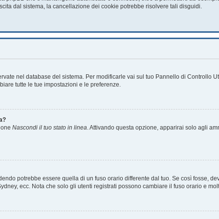
scita dal sistema, la cancellazione dei cookie potrebbe risolvere tali disguidi.
servate nel database del sistema. Per modificarle vai sul tuo Pannello di Controllo
are tutte le tue impostazioni e le preferenze.
ea?
zione
Nascondi il tuo stato in linea
. Attivando questa opzione, apparirai solo agli amm
ndo potrebbe essere quella di un fuso orario differente dal tuo. Se così fosse, devi 
ydney, ecc. Nota che solo gli utenti registrati possono cambiare il fuso orario e mol