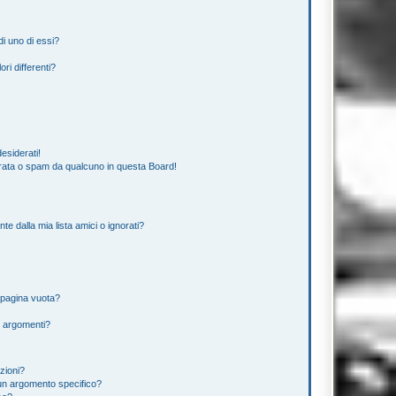
i uno di essi?
ri differenti?
esiderati!
rata o spam da qualcuno in questa Board!
 dalla mia lista amici o ignorati?
 pagina vuota?
i argomenti?
izioni?
un argomento specifico?