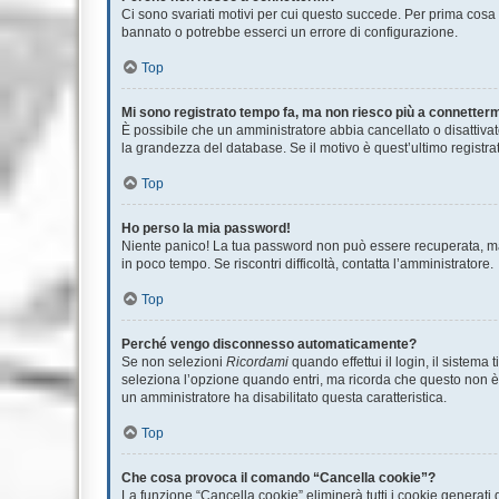
Ci sono svariati motivi per cui questo succede. Per prima cosa c
bannato o potrebbe esserci un errore di configurazione.
Top
Mi sono registrato tempo fa, ma non riesco più a connetterm
È possibile che un amministratore abbia cancellato o disattivat
la grandezza del database. Se il motivo è quest’ultimo registr
Top
Ho perso la mia password!
Niente panico! La tua password non può essere recuperata, ma 
in poco tempo. Se riscontri difficoltà, contatta l’amministratore.
Top
Perché vengo disconnesso automaticamente?
Se non selezioni
Ricordami
quando effettui il login, il sistem
seleziona l’opzione quando entri, ma ricorda che questo non è co
un amministratore ha disabilitato questa caratteristica.
Top
Che cosa provoca il comando “Cancella cookie”?
La funzione “Cancella cookie” eliminerà tutti i cookie generati