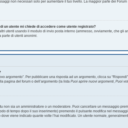
essaggi non necessari solo per aumentare il tuo livello. La maggior parte dei Foru
a di un utente mi chiede di accedere come utente registrato?
 altri utenti usando il modulo di invio posta interno (ammesso, ovviamente, che gli 
 parte di utenti anonimi.
?
o argomento”. Per pubblicare una risposta ad un argomento, clicca su “Rispondi”. Po
lla pagina del forum o dell’argomento (la lista
Puoi aprire nuovi argomenti
,
Puoi vo
e tu non sia un amministratore o un moderatore. Puoi cancellare un messaggio prem
riodo di tempo dopo il suo inserimento) premendo il pulsante
modifica
nel messaggio
unto dove viene indicato quante volte l’hai modificato. Un utente normale, general