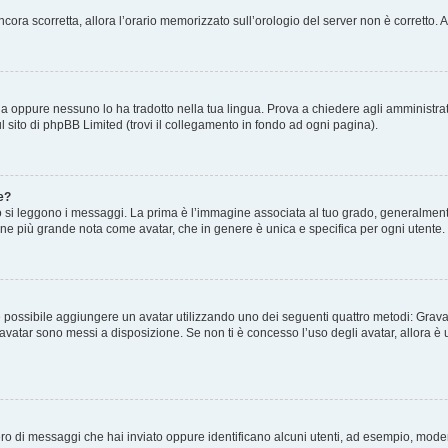
 ancora scorretta, allora l’orario memorizzato sull’orologio del server non è corretto
a oppure nessuno lo ha tradotto nella tua lingua. Prova a chiedere agli amministrato
l sito di phpBB Limited (trovi il collegamento in fondo ad ogni pagina).
e?
 leggono i messaggi. La prima è l’immagine associata al tuo grado, generalmente h
magine più grande nota come avatar, che in genere è unica e specifica per ogni utente.
o” è possibile aggiungere un avatar utilizzando uno dei seguenti quattro metodi: Gra
i avatar sono messi a disposizione. Se non ti è concesso l’uso degli avatar, allora 
mero di messaggi che hai inviato oppure identificano alcuni utenti, ad esempio, mode