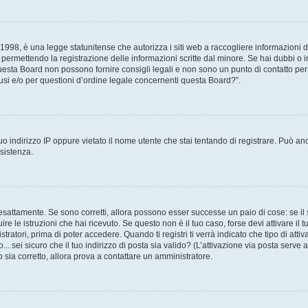
998, è una legge statunitense che autorizza i siti web a raccogliere informazioni da
, permettendo la registrazione delle informazioni scritte dal minore. Se hai dubbi o 
esta Board non possono fornire consigli legali e non sono un punto di contatto per 
si e/o per questioni d’ordine legale concernenti questa Board?”.
o indirizzo IP oppure vietato il nome utente che stai tentando di registrare. Può anc
ssistenza.
esattamente. Se sono corretti, allora possono esser successe un paio di cose: se il 
uire le istruzioni che hai ricevuto. Se questo non è il tuo caso, forse devi attivare i
tratori, prima di poter accedere. Quando ti registri ti verrà indicato che tipo di attiv
.. sei sicuro che il tuo indirizzo di posta sia valido? (L’attivazione via posta serve
o sia corretto, allora prova a contattare un amministratore.