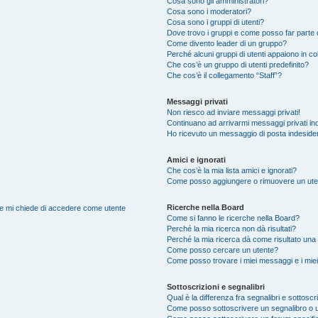
Cosa sono gli amministratori?
Cosa sono i moderatori?
Cosa sono i gruppi di utenti?
Dove trovo i gruppi e come posso far parte d
Come divento leader di un gruppo?
Perché alcuni gruppi di utenti appaiono in colo
Che cos’è un gruppo di utenti predefinito?
Che cos’è il collegamento “Staff”?
Messaggi privati
Non riesco ad inviare messaggi privati!
Continuano ad arrivarmi messaggi privati ind
Ho ricevuto un messaggio di posta indeside
Amici e ignorati
Che cos’è la mia lista amici e ignorati?
Come posso aggiungere o rimuovere un utente
Ricerche nella Board
nte mi chiede di accedere come utente
Come si fanno le ricerche nella Board?
Perché la mia ricerca non dà risultati?
Perché la mia ricerca dà come risultato una
Come posso cercare un utente?
Come posso trovare i miei messaggi e i mie
Sottoscrizioni e segnalibri
Qual è la differenza fra segnalibri e sottoscr
Come posso sottoscrivere un segnalibro o 