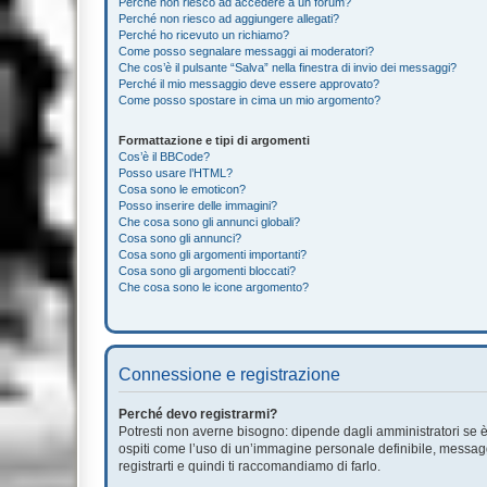
Perché non riesco ad accedere a un forum?
Perché non riesco ad aggiungere allegati?
Perché ho ricevuto un richiamo?
Come posso segnalare messaggi ai moderatori?
Che cos’è il pulsante “Salva” nella finestra di invio dei messaggi?
Perché il mio messaggio deve essere approvato?
Come posso spostare in cima un mio argomento?
Formattazione e tipi di argomenti
Cos’è il BBCode?
Posso usare l’HTML?
Cosa sono le emoticon?
Posso inserire delle immagini?
Che cosa sono gli annunci globali?
Cosa sono gli annunci?
Cosa sono gli argomenti importanti?
Cosa sono gli argomenti bloccati?
Che cosa sono le icone argomento?
Connessione e registrazione
Perché devo registrarmi?
Potresti non averne bisogno: dipende dagli amministratori se è 
ospiti come l’uso di un’immagine personale definibile, messaggis
registrarti e quindi ti raccomandiamo di farlo.