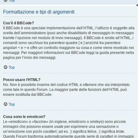
Top
Formattazione e tipi di argomenti
Cos’è il BBCode?
Il BBCode è una speciale implementazione dell’HTML; l’utilizzo è soggetto alla
scelta dell’amministratore (puoi anche disabilitarlo di messaggio in messaggio
tramite l’opzione nel modulo di invio messaggi). Il BBCode è simile all’HTML, i
comandi sono racchiusi tra parentesi quadre [ e ] anziché tra parentesi
angolari < e > e offre un controllo maggiore su cosa e come viene mostrato nei
messaggi. Per maggiori informazioni sul BBCode leggi la guida presente nella
pagina per l’invio dei messaggi.
Top
Posso usare l’HTML?
No. Non è possibile inserire del codice HTML e ottenere che sia interpretato
come tale in questo Forum. La maggior parte delle funzioni dell’HTML può
essere sostituita dal BBCode.
Top
Cosa sono le emoticon?
Le «emoticon» o «faccine» (in inglese,
emoticons
o
smileys
) sono piccole
immagini che possono essere usate per esprimere una sensazione o
un’emozione con pochi caratteri; ad es. :) significa felice, :( significa triste.
Questo Forum trasforma automaticamente queste serie di caratteri in immagini.