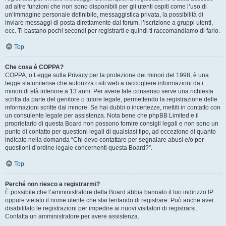
ad altre funzioni che non sono disponibili per gli utenti ospiti come l’uso di
un’immagine personale definibile, messaggistica privata, la possibilità di
inviare messaggi di posta direttamente dal forum, l’iscrizione a gruppi utenti,
ecc. Ti bastano pochi secondi per registrarti e quindi ti raccomandiamo di farlo.
Top
Che cosa è COPPA?
COPPA, o Legge sulla Privacy per la protezione dei minori del 1998, è una
legge statunitense che autorizza i siti web a raccogliere informazioni da i
minori di età inferiore a 13 anni. Per avere tale consenso serve una richiesta
scritta da parte del genitore o tutore legale, permettendo la registrazione delle
informazioni scritte dal minore. Se hai dubbi o incertezze, mettiti in contatto con
un consulente legale per assistenza. Nota bene che phpBB Limited e il
proprietario di questa Board non possono fornire consigli legali e non sono un
punto di contatto per questioni legali di qualsiasi tipo, ad eccezione di quanto
indicato nella domanda “Chi devo contattare per segnalare abusi e/o per
questioni d’ordine legale concernenti questa Board?”.
Top
Perché non riesco a registrarmi?
È possibile che l’amministratore della Board abbia bannato il tuo indirizzo IP
oppure vietato il nome utente che stai tentando di registrare. Può anche aver
disabilitato le registrazioni per impedire ai nuovi visitatori di registrarsi.
Contatta un amministratore per avere assistenza.