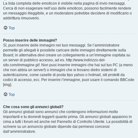
La lista completa delle emoticon è visibile nella pagina di invio messaggi.
Cerca di non esagerare nell’uso delle emoticon, possono facilmente rendere
un messaggio illeggibile, e un moderatore potrebbe decidere di modificarlo o
addirittura rimuoverlo.
Top
Posso inserire delle immagini?
Sì, puoi inserire delle immagini nei tuoi messaggi. Se l’amministratore
permette gli allegati è possibile caricare delle immagini direttamente sulla
Board; in alternativa devi creare un collegamento a un’immagine ospitata su
un server di pubblico accesso, ad es. http://www.indirizzo-del-
sito.com/immagine.gif. Non puoi inserire immagini che hai sul tuo PC (a meno
che non abbia un server!) o immagini che si trovano dietro sistemi di
autenticazione, come caselle di posta tipo yahoo o hotmail, siti protetti da
codici di accesso, ecc. Per inserire l’immagine, puoi usare il comando BBCode
[img].
Top
Che cosa sono gli annunci globali?
Gli annunci globali sono annunci che contengono informazioni molto
importanti e tu dovresti leggerli quanto prima. Gli annunci globali appaiono in
cima a tutti i forum ed anche nel Pannello di Controllo Utente. La possibilità di
scrivere su un annuncio globale dipende dai permessi concessi
dall’amministratore.