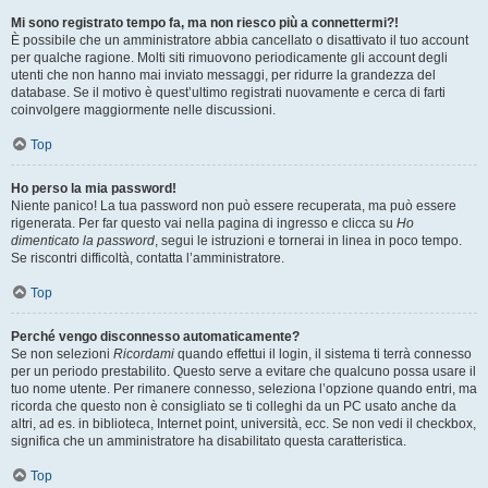
Mi sono registrato tempo fa, ma non riesco più a connettermi?!
È possibile che un amministratore abbia cancellato o disattivato il tuo account
per qualche ragione. Molti siti rimuovono periodicamente gli account degli
utenti che non hanno mai inviato messaggi, per ridurre la grandezza del
database. Se il motivo è quest’ultimo registrati nuovamente e cerca di farti
coinvolgere maggiormente nelle discussioni.
Top
Ho perso la mia password!
Niente panico! La tua password non può essere recuperata, ma può essere
rigenerata. Per far questo vai nella pagina di ingresso e clicca su
Ho
dimenticato la password
, segui le istruzioni e tornerai in linea in poco tempo.
Se riscontri difficoltà, contatta l’amministratore.
Top
Perché vengo disconnesso automaticamente?
Se non selezioni
Ricordami
quando effettui il login, il sistema ti terrà connesso
per un periodo prestabilito. Questo serve a evitare che qualcuno possa usare il
tuo nome utente. Per rimanere connesso, seleziona l’opzione quando entri, ma
ricorda che questo non è consigliato se ti colleghi da un PC usato anche da
altri, ad es. in biblioteca, Internet point, università, ecc. Se non vedi il checkbox,
significa che un amministratore ha disabilitato questa caratteristica.
Top