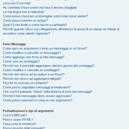
L’ora non è corretta!
Ho cambiato il fuso orario ma l’ora è ancora sbagliata
La mia lingua non è nella lista!
Come posso mostrare un’immagine sotto il mio nome utente?
Come posso inserire un avatar?
Qual è il mio livello e come faccio a cambiarlo?
Perché quando clicco sul collegamento all’indirizzo di posta di un utente mi chiede di
accedere come utente registrato?
Invio Messaggi
Come apro un argomento o invio un messaggio in un forum?
Come modifico o cancello un messaggio?
Come aggiungo una firma ai miei messaggi?
Come creo un sondaggio?
Perché non è possibile aggiungere ulteriori opzioni del sondaggio?
Come modifico o cancello un sondaggio?
Perché non riesco ad accedere a un forum?
Perché non riesco ad aggiungere allegati?
Perché ho ricevuto un richiamo?
Come posso segnalare messaggi ai moderatori?
Che cos’è il pulsante “Salva” nella finestra di invio dei messaggi?
Perché il mio messaggio deve essere approvato?
Come posso spostare in cima un mio argomento?
Formattazione e tipi di argomenti
Cos’è il BBCode?
Posso usare l’HTML?
Cosa sono le emoticon?
Posso inserire delle immagini?