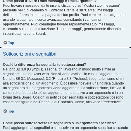
Come posso trovare i miei messaggi e i miei argomenti?
Puoi trovare i messaggi da te inseriti cliccando su “Mostra i tuoi messaggi”
presente nel tuo Pannello di Controllo Utente, e su “Cerca i messaggi
dell’utente” presente nella pagina del tuo profilo. Puoi cercare i tuoi argomenti,
usando la pagina di ricerca avanzata, compilando i vari campi
opportunamente. Puoi comunque trovare rapidamente i tuoi messaggi,
cliccando sull’omonima funzione “I tuoi messaggi”, generalmente disponibile
in ogni pagina della Board.
Top
Sottoscrizioni e segnalibri
Qual è la differenza fra segnalibri e sottoscrizioni?
Nel phpBB 3.0 (Olympus), i segnalibri lavorano in modo molto simile ai
segnalibri di un browser web. Non si viene avvisati in caso di aggiornamento.
Nel phpBB 3.1 (Ascraeus), 3.2 (Rhea) e 3.3 (Proteus), i segnalibri sono simili
alla sottoscrizione di un argomento. È possibile ricevere una notifica quando
un segnalibro di un argomento viene aggiornato. La sottoscrizione, tuttavia, ti
comunicherà quando c’è un aggiornamento relativo a un argomento o in un
forum della Board. Opzioni di notifica per segnalibri e sottoscrizioni possono
essere configurate nel Pannello di Controllo Utente, alla voce “Preferenze”.
Top
Come posso sottoscrivere un segnalibro o un argomento specifico?
Puoi aggiungere ai segnalibri o sottoscrivere un argomento specifico cliccando