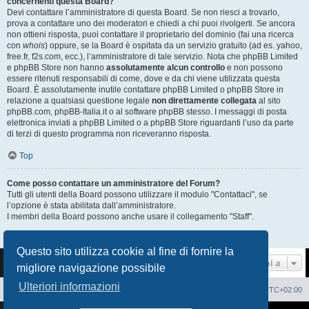
concernenti questa Board?
Devi contattare l’amministratore di questa Board. Se non riesci a trovarlo,
prova a contattare uno dei moderatori e chiedi a chi puoi rivolgerti. Se ancora
non ottieni risposta, puoi contattare il proprietario del dominio (fai una ricerca
con
whois
) oppure, se la Board è ospitata da un servizio gratuito (ad es. yahoo,
free.fr, f2s.com, ecc.), l’amministratore di tale servizio. Nota che phpBB Limited
e phpBB Store non hanno
assolutamente alcun controllo
e non possono
essere ritenuti responsabili di come, dove e da chi viene utilizzata questa
Board. È assolutamente inutile contattare phpBB Limited o phpBB Store in
relazione a qualsiasi questione legale
non direttamente collegata
al sito
phpBB.com, phpBB-Italia.it o al software phpBB stesso. I messaggi di posta
elettronica inviati a phpBB Limited o a phpBB Store riguardanti l’uso da parte
di terzi di questo programma non riceveranno risposta.
Top
Come posso contattare un amministratore del Forum?
Tutti gli utenti della Board possono utilizzare il modulo "Contattaci", se
l’opzione è stata abilitata dall’amministratore.
I membri della Board possono anche usare il collegamento "Staff".
Top
Questo sito utilizza cookie al fine di fornire la
Vai a
migliore navigazione possibile
Ulteriori informazioni
Sito Web
Forum
Cancella cookie
Tutti gli orari sono
UTC+02:00