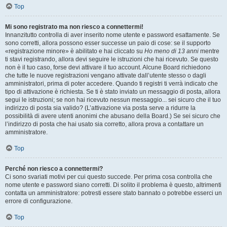
Top
Mi sono registrato ma non riesco a connettermi!
Innanzitutto controlla di aver inserito nome utente e password esattamente. Se
sono corretti, allora possono esser successe un paio di cose: se il supporto
«registrazione minore» è abilitato e hai cliccato su
Ho meno di 13 anni
mentre
ti stavi registrando, allora devi seguire le istruzioni che hai ricevuto. Se questo
non è il tuo caso, forse devi attivare il tuo account. Alcune Board richiedono
che tutte le nuove registrazioni vengano attivate dall’utente stesso o dagli
amministratori, prima di poter accedere. Quando ti registri ti verrà indicato che
tipo di attivazione è richiesta. Se ti è stato inviato un messaggio di posta, allora
segui le istruzioni; se non hai ricevuto nessun messaggio... sei sicuro che il tuo
indirizzo di posta sia valido? (L’attivazione via posta serve a ridurre la
possibilità di avere utenti anonimi che abusano della Board.) Se sei sicuro che
l’indirizzo di posta che hai usato sia corretto, allora prova a contattare un
amministratore.
Top
Perché non riesco a connettermi?
Ci sono svariati motivi per cui questo succede. Per prima cosa controlla che
nome utente e password siano corretti. Di solito il problema è questo, altrimenti
contatta un amministratore: potresti essere stato bannato o potrebbe esserci un
errore di configurazione.
Top