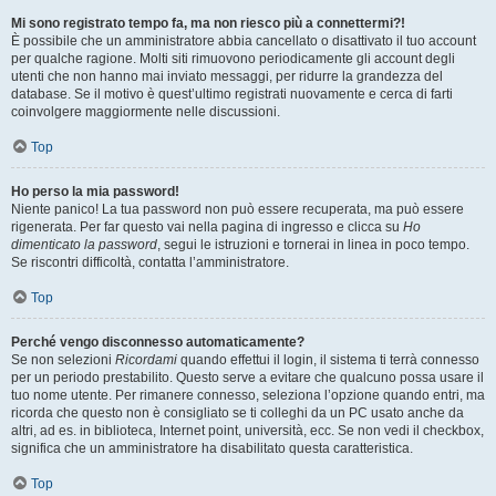
Mi sono registrato tempo fa, ma non riesco più a connettermi?!
È possibile che un amministratore abbia cancellato o disattivato il tuo account
per qualche ragione. Molti siti rimuovono periodicamente gli account degli
utenti che non hanno mai inviato messaggi, per ridurre la grandezza del
database. Se il motivo è quest’ultimo registrati nuovamente e cerca di farti
coinvolgere maggiormente nelle discussioni.
Top
Ho perso la mia password!
Niente panico! La tua password non può essere recuperata, ma può essere
rigenerata. Per far questo vai nella pagina di ingresso e clicca su
Ho
dimenticato la password
, segui le istruzioni e tornerai in linea in poco tempo.
Se riscontri difficoltà, contatta l’amministratore.
Top
Perché vengo disconnesso automaticamente?
Se non selezioni
Ricordami
quando effettui il login, il sistema ti terrà connesso
per un periodo prestabilito. Questo serve a evitare che qualcuno possa usare il
tuo nome utente. Per rimanere connesso, seleziona l’opzione quando entri, ma
ricorda che questo non è consigliato se ti colleghi da un PC usato anche da
altri, ad es. in biblioteca, Internet point, università, ecc. Se non vedi il checkbox,
significa che un amministratore ha disabilitato questa caratteristica.
Top