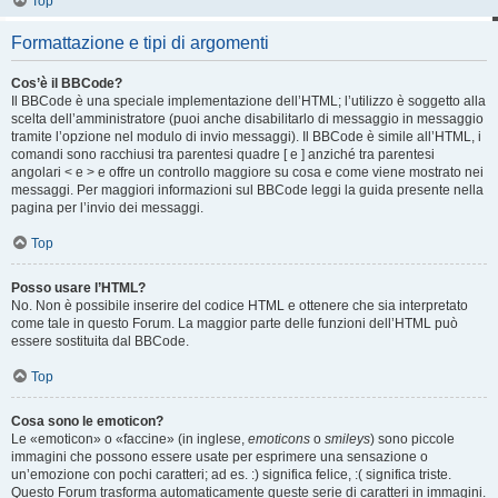
Top
Formattazione e tipi di argomenti
Cos’è il BBCode?
Il BBCode è una speciale implementazione dell’HTML; l’utilizzo è soggetto alla
scelta dell’amministratore (puoi anche disabilitarlo di messaggio in messaggio
tramite l’opzione nel modulo di invio messaggi). Il BBCode è simile all’HTML, i
comandi sono racchiusi tra parentesi quadre [ e ] anziché tra parentesi
angolari < e > e offre un controllo maggiore su cosa e come viene mostrato nei
messaggi. Per maggiori informazioni sul BBCode leggi la guida presente nella
pagina per l’invio dei messaggi.
Top
Posso usare l’HTML?
No. Non è possibile inserire del codice HTML e ottenere che sia interpretato
come tale in questo Forum. La maggior parte delle funzioni dell’HTML può
essere sostituita dal BBCode.
Top
Cosa sono le emoticon?
Le «emoticon» o «faccine» (in inglese,
emoticons
o
smileys
) sono piccole
immagini che possono essere usate per esprimere una sensazione o
un’emozione con pochi caratteri; ad es. :) significa felice, :( significa triste.
Questo Forum trasforma automaticamente queste serie di caratteri in immagini.