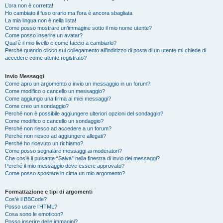
L’ora non è corretta!
Ho cambiato il fuso orario ma l’ora è ancora sbagliata
La mia lingua non è nella lista!
Come posso mostrare un’immagine sotto il mio nome utente?
Come posso inserire un avatar?
Qual è il mio livello e come faccio a cambiarlo?
Perché quando clicco sul collegamento all’indirizzo di posta di un utente mi chiede di
accedere come utente registrato?
Invio Messaggi
Come apro un argomento o invio un messaggio in un forum?
Come modifico o cancello un messaggio?
Come aggiungo una firma ai miei messaggi?
Come creo un sondaggio?
Perché non è possibile aggiungere ulteriori opzioni del sondaggio?
Come modifico o cancello un sondaggio?
Perché non riesco ad accedere a un forum?
Perché non riesco ad aggiungere allegati?
Perché ho ricevuto un richiamo?
Come posso segnalare messaggi ai moderatori?
Che cos’è il pulsante “Salva” nella finestra di invio dei messaggi?
Perché il mio messaggio deve essere approvato?
Come posso spostare in cima un mio argomento?
Formattazione e tipi di argomenti
Cos’è il BBCode?
Posso usare l’HTML?
Cosa sono le emoticon?
Posso inserire delle immagini?