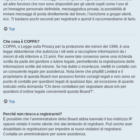
ad altre funzioni che non sono disponibili per gli utenti ospiti come l’uso di
un’immagine personale definibile, messaggistica privata, la possibilità di
inviare messaggi di posta direttamente dal forum, l’iscrizione a gruppi utenti,
ecc. Ti bastano pochi secondi per registrarti e quindi ti raccomandiamo di farlo.
Top
Che cosa è COPPA?
COPPA, o Legge sulla Privacy per la protezione dei minori del 1998, è una
legge statunitense che autorizza i siti web a raccogliere informazioni da i
minori di età inferiore a 13 anni. Per avere tale consenso serve una richiesta
scritta da parte del genitore o tutore legale, permettendo la registrazione delle
informazioni scritte dal minore. Se hai dubbi o incertezze, mettiti in contatto con
un consulente legale per assistenza. Nota bene che phpBB Limited e il
proprietario di questa Board non possono fornire consigli legali e non sono un
punto di contatto per questioni legali di qualsiasi tipo, ad eccezione di quanto
indicato nella domanda “Chi devo contattare per segnalare abusi e/o per
questioni d’ordine legale concernenti questa Board?”.
Top
Perché non riesco a registrarmi?
È possibile che l’amministratore della Board abbia bannato il tuo indirizzo IP
oppure vietato il nome utente che stai tentando di registrare. Può anche aver
disabilitato le registrazioni per impedire ai nuovi visitatori di registrarsi.
Contatta un amministratore per avere assistenza.