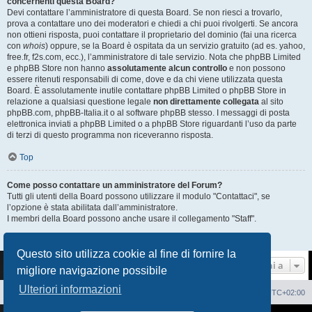
concernenti questa Board?
Devi contattare l’amministratore di questa Board. Se non riesci a trovarlo,
prova a contattare uno dei moderatori e chiedi a chi puoi rivolgerti. Se ancora
non ottieni risposta, puoi contattare il proprietario del dominio (fai una ricerca
con
whois
) oppure, se la Board è ospitata da un servizio gratuito (ad es. yahoo,
free.fr, f2s.com, ecc.), l’amministratore di tale servizio. Nota che phpBB Limited
e phpBB Store non hanno
assolutamente alcun controllo
e non possono
essere ritenuti responsabili di come, dove e da chi viene utilizzata questa
Board. È assolutamente inutile contattare phpBB Limited o phpBB Store in
relazione a qualsiasi questione legale
non direttamente collegata
al sito
phpBB.com, phpBB-Italia.it o al software phpBB stesso. I messaggi di posta
elettronica inviati a phpBB Limited o a phpBB Store riguardanti l’uso da parte
di terzi di questo programma non riceveranno risposta.
Top
Come posso contattare un amministratore del Forum?
Tutti gli utenti della Board possono utilizzare il modulo "Contattaci", se
l’opzione è stata abilitata dall’amministratore.
I membri della Board possono anche usare il collegamento "Staff".
Top
Questo sito utilizza cookie al fine di fornire la
Vai a
migliore navigazione possibile
Ulteriori informazioni
Sito Web
Forum
Cancella cookie
Tutti gli orari sono
UTC+02:00