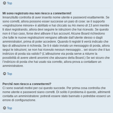
Top
Mi sono registrato ma non riesco a connettermi!
Innanzitutto controlla di aver inserito nome utente e password esattamente. Se
sono corretti, allora possono esser successe un paio di cose: se il supporto
«registrazione minore» è abilitato e hai cliccato su
Ho meno di 13 anni
mentre
ti stavi registrando, allora devi seguire le istruzioni che hai ricevuto. Se questo
non è il tuo caso, forse devi attivare il tuo account. Alcune Board richiedono
che tutte le nuove registrazioni vengano attivate dall’utente stesso o dagli
amministratori, prima di poter accedere. Quando ti registri ti verrà indicato che
tipo di attivazione è richiesta. Se ti è stato inviato un messaggio di posta, allora
segui le istruzioni; se non hai ricevuto nessun messaggio... sei sicuro che il tuo
indirizzo di posta sia valido? (L’attivazione via posta serve a ridurre la
possibilità di avere utenti anonimi che abusano della Board.) Se sei sicuro che
l’indirizzo di posta che hai usato sia corretto, allora prova a contattare un
amministratore.
Top
Perché non riesco a connettermi?
Ci sono svariati motivi per cui questo succede. Per prima cosa controlla che
nome utente e password siano corretti. Di solito il problema è questo, altrimenti
contatta un amministratore: potresti essere stato bannato o potrebbe esserci un
errore di configurazione.
Top