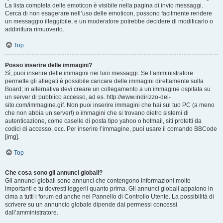
La lista completa delle emoticon è visibile nella pagina di invio messaggi.
Cerca di non esagerare nell’uso delle emoticon, possono facilmente rendere
un messaggio illeggibile, e un moderatore potrebbe decidere di modificarlo o
addirittura rimuoverlo.
Top
Posso inserire delle immagini?
Sì, puoi inserire delle immagini nei tuoi messaggi. Se l’amministratore
permette gli allegati è possibile caricare delle immagini direttamente sulla
Board; in alternativa devi creare un collegamento a un’immagine ospitata su
un server di pubblico accesso, ad es. http://www.indirizzo-del-
sito.com/immagine.gif. Non puoi inserire immagini che hai sul tuo PC (a meno
che non abbia un server!) o immagini che si trovano dietro sistemi di
autenticazione, come caselle di posta tipo yahoo o hotmail, siti protetti da
codici di accesso, ecc. Per inserire l’immagine, puoi usare il comando BBCode
[img].
Top
Che cosa sono gli annunci globali?
Gli annunci globali sono annunci che contengono informazioni molto
importanti e tu dovresti leggerli quanto prima. Gli annunci globali appaiono in
cima a tutti i forum ed anche nel Pannello di Controllo Utente. La possibilità di
scrivere su un annuncio globale dipende dai permessi concessi
dall’amministratore.