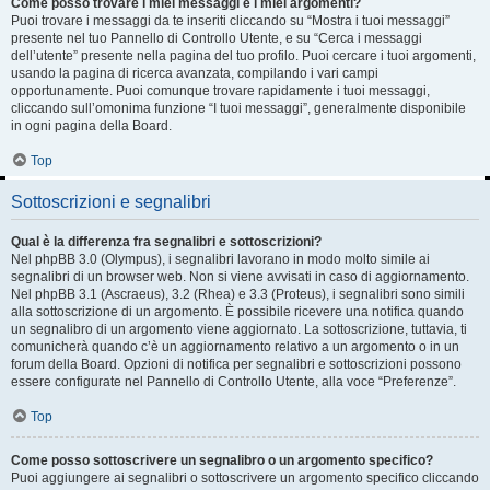
Come posso trovare i miei messaggi e i miei argomenti?
Puoi trovare i messaggi da te inseriti cliccando su “Mostra i tuoi messaggi”
presente nel tuo Pannello di Controllo Utente, e su “Cerca i messaggi
dell’utente” presente nella pagina del tuo profilo. Puoi cercare i tuoi argomenti,
usando la pagina di ricerca avanzata, compilando i vari campi
opportunamente. Puoi comunque trovare rapidamente i tuoi messaggi,
cliccando sull’omonima funzione “I tuoi messaggi”, generalmente disponibile
in ogni pagina della Board.
Top
Sottoscrizioni e segnalibri
Qual è la differenza fra segnalibri e sottoscrizioni?
Nel phpBB 3.0 (Olympus), i segnalibri lavorano in modo molto simile ai
segnalibri di un browser web. Non si viene avvisati in caso di aggiornamento.
Nel phpBB 3.1 (Ascraeus), 3.2 (Rhea) e 3.3 (Proteus), i segnalibri sono simili
alla sottoscrizione di un argomento. È possibile ricevere una notifica quando
un segnalibro di un argomento viene aggiornato. La sottoscrizione, tuttavia, ti
comunicherà quando c’è un aggiornamento relativo a un argomento o in un
forum della Board. Opzioni di notifica per segnalibri e sottoscrizioni possono
essere configurate nel Pannello di Controllo Utente, alla voce “Preferenze”.
Top
Come posso sottoscrivere un segnalibro o un argomento specifico?
Puoi aggiungere ai segnalibri o sottoscrivere un argomento specifico cliccando