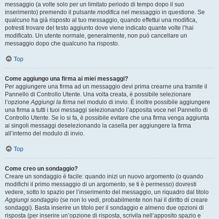
messaggio (a volte solo per un limitato periodo di tempo dopo il suo
inserimento) premendo il pulsante
modifica
nel messaggio in questione. Se
qualcuno ha già risposto al tuo messaggio, quando effettui una modifica,
potresti trovare del testo aggiunto dove viene indicato quante volte l’hai
modificato. Un utente normale, generalmente, non può cancellare un
messaggio dopo che qualcuno ha risposto.
Top
Come aggiungo una firma ai miei messaggi?
Per aggiungere una firma ad un messaggio devi prima crearne una tramite il
Pannello di Controllo Utente. Una volta creata, è possibile selezionare
l’opzione
Aggiungi la firma
nel modulo di invio. È inoltre possibile aggiungere
una firma a tutti i tuoi messaggi selezionando l’apposita voce nel Pannello di
Controllo Utente. Se lo si fa, è possibile evitare che una firma venga aggiunta
ai singoli messaggi deselezionando la casella per aggiungere la firma
all’interno del modulo di invio.
Top
Come creo un sondaggio?
Creare un sondaggio è facile: quando inizi un nuovo argomento (o quando
modifichi il primo messaggio di un argomento, se ti è permesso) dovresti
vedere, sotto lo spazio per l’inserimento del messaggio, un riquadro dal titolo
Aggiungi sondaggio
(se non lo vedi, probabilmente non hai il diritto di creare
sondaggi). Basta inserire un titolo per il sondaggio e almeno due opzioni di
risposta (per inserire un’opzione di risposta, scrivila nell’apposito spazio e