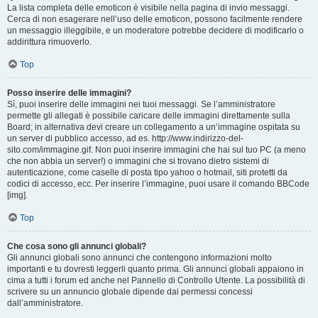
La lista completa delle emoticon è visibile nella pagina di invio messaggi.
Cerca di non esagerare nell’uso delle emoticon, possono facilmente rendere
un messaggio illeggibile, e un moderatore potrebbe decidere di modificarlo o
addirittura rimuoverlo.
Top
Posso inserire delle immagini?
Sì, puoi inserire delle immagini nei tuoi messaggi. Se l’amministratore
permette gli allegati è possibile caricare delle immagini direttamente sulla
Board; in alternativa devi creare un collegamento a un’immagine ospitata su
un server di pubblico accesso, ad es. http://www.indirizzo-del-
sito.com/immagine.gif. Non puoi inserire immagini che hai sul tuo PC (a meno
che non abbia un server!) o immagini che si trovano dietro sistemi di
autenticazione, come caselle di posta tipo yahoo o hotmail, siti protetti da
codici di accesso, ecc. Per inserire l’immagine, puoi usare il comando BBCode
[img].
Top
Che cosa sono gli annunci globali?
Gli annunci globali sono annunci che contengono informazioni molto
importanti e tu dovresti leggerli quanto prima. Gli annunci globali appaiono in
cima a tutti i forum ed anche nel Pannello di Controllo Utente. La possibilità di
scrivere su un annuncio globale dipende dai permessi concessi
dall’amministratore.