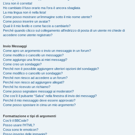
L’ora non è corretta!
Ho cambiato il fuso orario ma l’ora è ancora sbagliata
La mia lingua non è nella lista!
Come posso mostrare un’immagine sotto il mio nome utente?
Come posso inserire un avatar?
Qual è il mio livello e come faccio a cambiarlo?
Perché quando clicco sul collegamento all’indirizzo di posta di un utente mi chiede di
accedere come utente registrato?
Invio Messaggi
Come apro un argomento o invio un messaggio in un forum?
Come modifico o cancello un messaggio?
Come aggiungo una firma ai miei messaggi?
Come creo un sondaggio?
Perché non è possibile aggiungere ulteriori opzioni del sondaggio?
Come modifico o cancello un sondaggio?
Perché non riesco ad accedere a un forum?
Perché non riesco ad aggiungere allegati?
Perché ho ricevuto un richiamo?
Come posso segnalare messaggi ai moderatori?
Che cos’è il pulsante “Salva” nella finestra di invio dei messaggi?
Perché il mio messaggio deve essere approvato?
Come posso spostare in cima un mio argomento?
Formattazione e tipi di argomenti
Cos’è il BBCode?
Posso usare l’HTML?
Cosa sono le emoticon?
Posso inserire delle immagini?