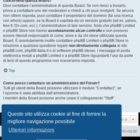
concernenti questa Board?
Devi contattare l’amministratore di questa Board. Se non riesci a trovarlo,
prova a contattare uno dei moderatori e chiedi a chi puoi rivolgerti. Se ancora
non ottieni risposta, puoi contattare il proprietario del dominio (fai una ricerca
con
whois
) oppure, se la Board è ospitata da un servizio gratuito (ad es. yahoo,
free.fr, f2s.com, ecc.), l’amministratore di tale servizio. Nota che phpBB Limited
e phpBB Store non hanno
assolutamente alcun controllo
e non possono
essere ritenuti responsabili di come, dove e da chi viene utilizzata questa
Board. È assolutamente inutile contattare phpBB Limited o phpBB Store in
relazione a qualsiasi questione legale
non direttamente collegata
al sito
phpBB.com, phpBB-Italia.it o al software phpBB stesso. I messaggi di posta
elettronica inviati a phpBB Limited o a phpBB Store riguardanti l’uso da parte
di terzi di questo programma non riceveranno risposta.
Top
Come posso contattare un amministratore del Forum?
Tutti gli utenti della Board possono utilizzare il modulo "Contattaci", se
l’opzione è stata abilitata dall’amministratore.
I membri della Board possono anche usare il collegamento "Staff".
Top
Questo sito utilizza cookie al fine di fornire la
Vai a
migliore navigazione possibile
Ulteriori informazioni
Sito Web
Forum
Cancella cookie
Tutti gli orari sono
UTC+02:00