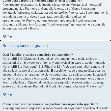
Come posso trovare i miei messaggi e i miei argomenti?
Puoi trovare i messaggi da te inseriti cliccando su “Mostra i tuoi messaggi”
presente nel tuo Pannello di Controllo Utente, e su “Cerca i messaggi
dell’utente” presente nella pagina del tuo profilo. Puoi cercare i tuoi argomenti,
usando la pagina di ricerca avanzata, compilando i vari campi
opportunamente. Puoi comunque trovare rapidamente i tuoi messaggi,
cliccando sull’omonima funzione “I tuoi messaggi”, generalmente disponibile
in ogni pagina della Board.
Top
Sottoscrizioni e segnalibri
Qual è la differenza fra segnalibri e sottoscrizioni?
Nel phpBB 3.0 (Olympus), i segnalibri lavorano in modo molto simile ai
segnalibri di un browser web. Non si viene avvisati in caso di aggiornamento.
Nel phpBB 3.1 (Ascraeus), 3.2 (Rhea) e 3.3 (Proteus), i segnalibri sono simili
alla sottoscrizione di un argomento. È possibile ricevere una notifica quando
un segnalibro di un argomento viene aggiornato. La sottoscrizione, tuttavia, ti
comunicherà quando c’è un aggiornamento relativo a un argomento o in un
forum della Board. Opzioni di notifica per segnalibri e sottoscrizioni possono
essere configurate nel Pannello di Controllo Utente, alla voce “Preferenze”.
Top
Come posso sottoscrivere un segnalibro o un argomento specifico?
Puoi aggiungere ai segnalibri o sottoscrivere un argomento specifico cliccando