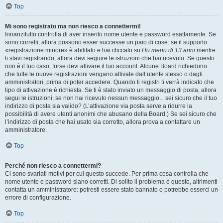
Top
Mi sono registrato ma non riesco a connettermi!
Innanzitutto controlla di aver inserito nome utente e password esattamente. Se
sono corretti, allora possono esser successe un paio di cose: se il supporto
«registrazione minore» è abilitato e hai cliccato su
Ho meno di 13 anni
mentre
ti stavi registrando, allora devi seguire le istruzioni che hai ricevuto. Se questo
non è il tuo caso, forse devi attivare il tuo account. Alcune Board richiedono
che tutte le nuove registrazioni vengano attivate dall’utente stesso o dagli
amministratori, prima di poter accedere. Quando ti registri ti verrà indicato che
tipo di attivazione è richiesta. Se ti è stato inviato un messaggio di posta, allora
segui le istruzioni; se non hai ricevuto nessun messaggio... sei sicuro che il tuo
indirizzo di posta sia valido? (L’attivazione via posta serve a ridurre la
possibilità di avere utenti anonimi che abusano della Board.) Se sei sicuro che
l’indirizzo di posta che hai usato sia corretto, allora prova a contattare un
amministratore.
Top
Perché non riesco a connettermi?
Ci sono svariati motivi per cui questo succede. Per prima cosa controlla che
nome utente e password siano corretti. Di solito il problema è questo, altrimenti
contatta un amministratore: potresti essere stato bannato o potrebbe esserci un
errore di configurazione.
Top