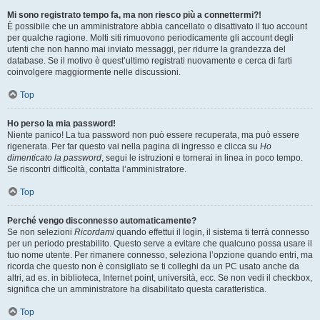
Mi sono registrato tempo fa, ma non riesco più a connettermi?!
È possibile che un amministratore abbia cancellato o disattivato il tuo account
per qualche ragione. Molti siti rimuovono periodicamente gli account degli
utenti che non hanno mai inviato messaggi, per ridurre la grandezza del
database. Se il motivo è quest’ultimo registrati nuovamente e cerca di farti
coinvolgere maggiormente nelle discussioni.
Top
Ho perso la mia password!
Niente panico! La tua password non può essere recuperata, ma può essere
rigenerata. Per far questo vai nella pagina di ingresso e clicca su
Ho
dimenticato la password
, segui le istruzioni e tornerai in linea in poco tempo.
Se riscontri difficoltà, contatta l’amministratore.
Top
Perché vengo disconnesso automaticamente?
Se non selezioni
Ricordami
quando effettui il login, il sistema ti terrà connesso
per un periodo prestabilito. Questo serve a evitare che qualcuno possa usare il
tuo nome utente. Per rimanere connesso, seleziona l’opzione quando entri, ma
ricorda che questo non è consigliato se ti colleghi da un PC usato anche da
altri, ad es. in biblioteca, Internet point, università, ecc. Se non vedi il checkbox,
significa che un amministratore ha disabilitato questa caratteristica.
Top