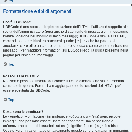
Top
Formattazione e tipi di argomenti
Cos’è il BBCode?
Il BBCode è una speciale implementazione dell’HTML; l’utilizzo è soggetto alla
scelta dell’amministratore (puoi anche disabilitarlo di messaggio in messaggio
tramite l’opzione nel modulo di invio messaggi). Il BBCode è simile all’HTML, i
comandi sono racchiusi tra parentesi quadre [ e ] anziché tra parentesi
angolari < e > e offre un controllo maggiore su cosa e come viene mostrato nei
messaggi. Per maggiori informazioni sul BBCode leggi la guida presente nella
pagina per l’invio dei messaggi.
Top
Posso usare l’HTML?
No. Non è possibile inserire del codice HTML e ottenere che sia interpretato
come tale in questo Forum. La maggior parte delle funzioni dell’HTML può
essere sostituita dal BBCode.
Top
Cosa sono le emoticon?
Le «emoticon» o «faccine» (in inglese,
emoticons
o
smileys
) sono piccole
immagini che possono essere usate per esprimere una sensazione o
un’emozione con pochi caratteri; ad es. :) significa felice, :( significa triste.
Questo Forum trasforma automaticamente queste serie di caratteri in immagini.