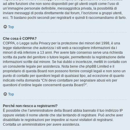
ad altre funzioni che non sono disponibili per gli utenti ospiti come l’uso di
un’immagine personale definibile, messaggistica privata, la possibilità di
inviare messaggi di posta direttamente dal forum, l’iscrizione a gruppi utenti,
ecc. Ti bastano pochi secondi per registrarti e quindi ti raccomandiamo di farlo.
Top
Che cosa è COPPA?
COPPA, o Legge sulla Privacy per la protezione dei minori del 1998, è una
legge statunitense che autorizza i siti web a raccogliere informazioni da i
minori di età inferiore a 13 anni. Per avere tale consenso serve una richiesta
scritta da parte del genitore o tutore legale, permettendo la registrazione delle
informazioni scritte dal minore. Se hai dubbi o incertezze, mettiti in contatto con
un consulente legale per assistenza. Nota bene che phpBB Limited e il
proprietario di questa Board non possono fornire consigli legali e non sono un
punto di contatto per questioni legali di qualsiasi tipo, ad eccezione di quanto
indicato nella domanda “Chi devo contattare per segnalare abusi e/o per
questioni d’ordine legale concernenti questa Board?”.
Top
Perché non riesco a registrarmi?
È possibile che l’amministratore della Board abbia bannato il tuo indirizzo IP
oppure vietato il nome utente che stai tentando di registrare. Può anche aver
disabilitato le registrazioni per impedire ai nuovi visitatori di registrarsi.
Contatta un amministratore per avere assistenza.