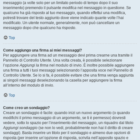
messaggio (a volte solo per un limitato periodo di tempo dopo il suo
inserimento) premendo il pulsante
modifica
nel messaggio in questione. Se
qualcuno ha già risposto al tuo messaggio, quando effettui una modifica,
potresti trovare del testo aggiunto dove viene indicato quante volte l’hai
modificato. Un utente normale, generalmente, non può cancellare un
messaggio dopo che qualcuno ha risposto.
Top
Come aggiungo una firma ai miei messaggi?
Per aggiungere una firma ad un messaggio devi prima crearne una tramite il
Pannello di Controllo Utente. Una volta creata, è possibile selezionare
l’opzione
Aggiungi la firma
nel modulo di invio. È inoltre possibile aggiungere
una firma a tutti i tuoi messaggi selezionando l’apposita voce nel Pannello di
Controllo Utente. Se lo si fa, è possibile evitare che una firma venga aggiunta
ai singoli messaggi deselezionando la casella per aggiungere la firma
all’interno del modulo di invio.
Top
Come creo un sondaggio?
Creare un sondaggio è facile: quando inizi un nuovo argomento (o quando
modifichi il primo messaggio di un argomento, se ti è permesso) dovresti
vedere, sotto lo spazio per l’inserimento del messaggio, un riquadro dal titolo
Aggiungi sondaggio
(se non lo vedi, probabilmente non hai il diritto di creare
sondaggi). Basta inserire un titolo per il sondaggio e almeno due opzioni di
risposta (per inserire un’opzione di risposta, scrivila nell’apposito spazio e