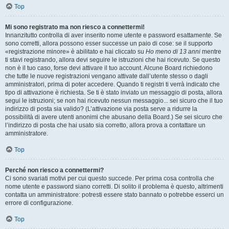
Top
Mi sono registrato ma non riesco a connettermi!
Innanzitutto controlla di aver inserito nome utente e password esattamente. Se
sono corretti, allora possono esser successe un paio di cose: se il supporto
«registrazione minore» è abilitato e hai cliccato su
Ho meno di 13 anni
mentre
ti stavi registrando, allora devi seguire le istruzioni che hai ricevuto. Se questo
non è il tuo caso, forse devi attivare il tuo account. Alcune Board richiedono
che tutte le nuove registrazioni vengano attivate dall’utente stesso o dagli
amministratori, prima di poter accedere. Quando ti registri ti verrà indicato che
tipo di attivazione è richiesta. Se ti è stato inviato un messaggio di posta, allora
segui le istruzioni; se non hai ricevuto nessun messaggio... sei sicuro che il tuo
indirizzo di posta sia valido? (L’attivazione via posta serve a ridurre la
possibilità di avere utenti anonimi che abusano della Board.) Se sei sicuro che
l’indirizzo di posta che hai usato sia corretto, allora prova a contattare un
amministratore.
Top
Perché non riesco a connettermi?
Ci sono svariati motivi per cui questo succede. Per prima cosa controlla che
nome utente e password siano corretti. Di solito il problema è questo, altrimenti
contatta un amministratore: potresti essere stato bannato o potrebbe esserci un
errore di configurazione.
Top