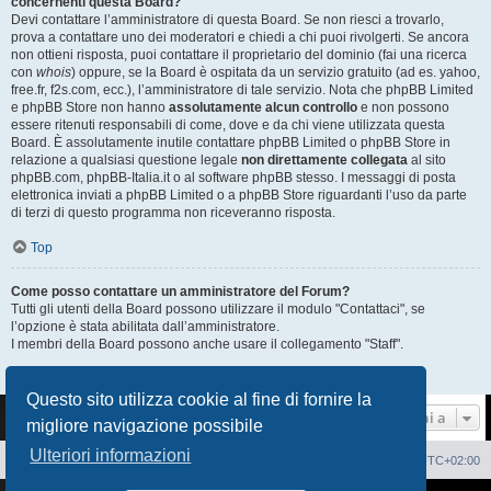
concernenti questa Board?
Devi contattare l’amministratore di questa Board. Se non riesci a trovarlo,
prova a contattare uno dei moderatori e chiedi a chi puoi rivolgerti. Se ancora
non ottieni risposta, puoi contattare il proprietario del dominio (fai una ricerca
con
whois
) oppure, se la Board è ospitata da un servizio gratuito (ad es. yahoo,
free.fr, f2s.com, ecc.), l’amministratore di tale servizio. Nota che phpBB Limited
e phpBB Store non hanno
assolutamente alcun controllo
e non possono
essere ritenuti responsabili di come, dove e da chi viene utilizzata questa
Board. È assolutamente inutile contattare phpBB Limited o phpBB Store in
relazione a qualsiasi questione legale
non direttamente collegata
al sito
phpBB.com, phpBB-Italia.it o al software phpBB stesso. I messaggi di posta
elettronica inviati a phpBB Limited o a phpBB Store riguardanti l’uso da parte
di terzi di questo programma non riceveranno risposta.
Top
Come posso contattare un amministratore del Forum?
Tutti gli utenti della Board possono utilizzare il modulo "Contattaci", se
l’opzione è stata abilitata dall’amministratore.
I membri della Board possono anche usare il collegamento "Staff".
Top
Questo sito utilizza cookie al fine di fornire la
Vai a
migliore navigazione possibile
Ulteriori informazioni
Sito Web
Forum
Cancella cookie
Tutti gli orari sono
UTC+02:00