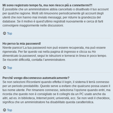
Mi sono registrato tempo fa, ma non riesco più a connettermi?!
È possibile che un amministratore abbia cancellato o disattivato il tuo account
per qualche ragione. Molti siti rimuovono periodicamente gli account degli
utenti che non hanno mai inviato messaggi, per ridurre la grandezza del
database. Se il motivo è quest’ultimo registrati nuovamente e cerca di farti
coinvolgere maggiormente nelle discussioni.
Top
Ho perso la mia password!
Niente panico! La tua password non può essere recuperata, ma può essere
rigenerata. Per far questo vai nella pagina di ingresso e clicca su
Ho
dimenticato la password
, segui le istruzioni e tornerai in linea in poco tempo.
Se riscontri difficoltà, contatta l’amministratore.
Top
Perché vengo disconnesso automaticamente?
Se non selezioni
Ricordami
quando effettui il login, il sistema ti terrà connesso
per un periodo prestabilito. Questo serve a evitare che qualcuno possa usare il
tuo nome utente. Per rimanere connesso, seleziona l’opzione quando entri, ma
ricorda che questo non è consigliato se ti colleghi da un PC usato anche da
altri, ad es. in biblioteca, Internet point, università, ecc. Se non vedi il checkbox,
significa che un amministratore ha disabilitato questa caratteristica.
Top