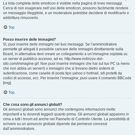
La lista completa delle emoticon è visibile nella pagina di invio messaggi.
Cerca di non esagerare nell’uso delle emoticon, possono facilmente rendere
un messaggio illeggibile, e un moderatore potrebbe decidere di modificarlo o
addirittura rimuoverlo.
Top
Posso inserire delle immagini?
Sì, puoi inserire delle immagini nei tuoi messaggi. Se l’amministratore
permette gli allegati è possibile caricare delle immagini direttamente sulla
Board; in alternativa devi creare un collegamento a un’immagine ospitata su
un server di pubblico accesso, ad es. http://www.indirizzo-del-
sito.com/immagine.gif. Non puoi inserire immagini che hai sul tuo PC (a meno
che non abbia un server!) o immagini che si trovano dietro sistemi di
autenticazione, come caselle di posta tipo yahoo o hotmail, siti protetti da
codici di accesso, ecc. Per inserire l’immagine, puoi usare il comando BBCode
[img].
Top
Che cosa sono gli annunci globali?
Gli annunci globali sono annunci che contengono informazioni molto
importanti e tu dovresti leggerli quanto prima. Gli annunci globali appaiono in
cima a tutti i forum ed anche nel Pannello di Controllo Utente. La possibilità di
scrivere su un annuncio globale dipende dai permessi concessi
dall’amministratore.