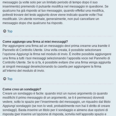
messaggio (a volte solo per un limitato periodo di tempo dopo il suo
inserimento) premendo il pulsante
modifica
nel messaggio in questione. Se
qualcuno ha già risposto al tuo messaggio, quando effettui una modifica,
potresti trovare del testo aggiunto dove viene indicato quante volte l’hai
modificato. Un utente normale, generalmente, non può cancellare un
messaggio dopo che qualcuno ha risposto.
Top
Come aggiungo una firma ai miei messaggi?
Per aggiungere una firma ad un messaggio devi prima crearne una tramite il
Pannello di Controllo Utente. Una volta creata, è possibile selezionare
l’opzione
Aggiungi la firma
nel modulo di invio. È inoltre possibile aggiungere
una firma a tutti i tuoi messaggi selezionando l’apposita voce nel Pannello di
Controllo Utente. Se lo si fa, è possibile evitare che una firma venga aggiunta
ai singoli messaggi deselezionando la casella per aggiungere la firma
all’interno del modulo di invio.
Top
Come creo un sondaggio?
Creare un sondaggio è facile: quando inizi un nuovo argomento (o quando
modifichi il primo messaggio di un argomento, se ti è permesso) dovresti
vedere, sotto lo spazio per l’inserimento del messaggio, un riquadro dal titolo
Aggiungi sondaggio
(se non lo vedi, probabilmente non hai il diritto di creare
sondaggi). Basta inserire un titolo per il sondaggio e almeno due opzioni di
risposta (per inserire un’opzione di risposta, scrivila nell’apposito spazio e