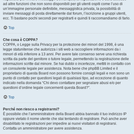
ad altre funzioni che non sono disponibili per gli utenti ospiti come l’uso di
un’immagine personale definibile, messaggistica privata, la possibilità di
inviare messaggi di posta direttamente dal forum, l’iscrizione a gruppi utenti,
ecc. Ti bastano pochi secondi per registrarti e quindi ti raccomandiamo di farlo.
Top
Che cosa è COPPA?
COPPA, o Legge sulla Privacy per la protezione dei minori del 1998, è una
legge statunitense che autorizza i siti web a raccogliere informazioni da i
minori di età inferiore a 13 anni. Per avere tale consenso serve una richiesta
scritta da parte del genitore o tutore legale, permettendo la registrazione delle
informazioni scritte dal minore. Se hai dubbi o incertezze, mettiti in contatto con
un consulente legale per assistenza. Nota bene che phpBB Limited e il
proprietario di questa Board non possono fornire consigli legali e non sono un
punto di contatto per questioni legali di qualsiasi tipo, ad eccezione di quanto
indicato nella domanda “Chi devo contattare per segnalare abusi e/o per
questioni d’ordine legale concernenti questa Board?”.
Top
Perché non riesco a registrarmi?
È possibile che l’amministratore della Board abbia bannato il tuo indirizzo IP
oppure vietato il nome utente che stai tentando di registrare. Può anche aver
disabilitato le registrazioni per impedire ai nuovi visitatori di registrarsi.
Contatta un amministratore per avere assistenza.