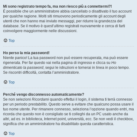
Mi sono registrato tempo fa, ma non riesco più a connettermi?!
È possibile che un amministratore abbia cancellato o disattivato il tuo account
per qualche ragione. Molti siti rimuovono periodicamente gli account degli
utenti che non hanno mai inviato messaggi, per ridurre la grandezza del
database. Se il motivo è quest’ultimo registrati nuovamente e cerca di farti
coinvolgere maggiormente nelle discussioni.
Top
Ho perso la mia password!
Niente panico! La tua password non può essere recuperata, ma può essere
rigenerata. Per far questo vai nella pagina di ingresso e clicca su
Ho
dimenticato la password
, segui le istruzioni e tornerai in linea in poco tempo.
Se riscontri difficoltà, contatta l’amministratore.
Top
Perché vengo disconnesso automaticamente?
Se non selezioni
Ricordami
quando effettui il login, il sistema ti terrà connesso
per un periodo prestabilito. Questo serve a evitare che qualcuno possa usare il
tuo nome utente. Per rimanere connesso, seleziona l’opzione quando entri, ma
ricorda che questo non è consigliato se ti colleghi da un PC usato anche da
altri, ad es. in biblioteca, Internet point, università, ecc. Se non vedi il checkbox,
significa che un amministratore ha disabilitato questa caratteristica.
Top