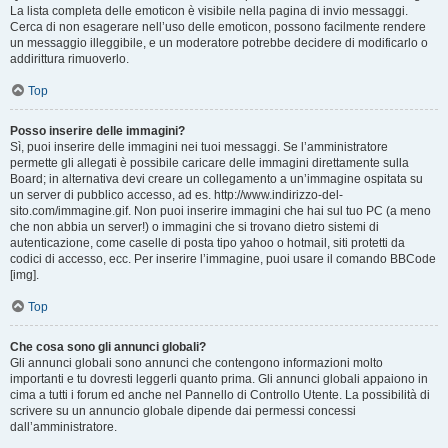
La lista completa delle emoticon è visibile nella pagina di invio messaggi.
Cerca di non esagerare nell’uso delle emoticon, possono facilmente rendere
un messaggio illeggibile, e un moderatore potrebbe decidere di modificarlo o
addirittura rimuoverlo.
Top
Posso inserire delle immagini?
Sì, puoi inserire delle immagini nei tuoi messaggi. Se l’amministratore
permette gli allegati è possibile caricare delle immagini direttamente sulla
Board; in alternativa devi creare un collegamento a un’immagine ospitata su
un server di pubblico accesso, ad es. http://www.indirizzo-del-
sito.com/immagine.gif. Non puoi inserire immagini che hai sul tuo PC (a meno
che non abbia un server!) o immagini che si trovano dietro sistemi di
autenticazione, come caselle di posta tipo yahoo o hotmail, siti protetti da
codici di accesso, ecc. Per inserire l’immagine, puoi usare il comando BBCode
[img].
Top
Che cosa sono gli annunci globali?
Gli annunci globali sono annunci che contengono informazioni molto
importanti e tu dovresti leggerli quanto prima. Gli annunci globali appaiono in
cima a tutti i forum ed anche nel Pannello di Controllo Utente. La possibilità di
scrivere su un annuncio globale dipende dai permessi concessi
dall’amministratore.