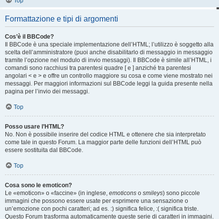
Top
Formattazione e tipi di argomenti
Cos’è il BBCode?
Il BBCode è una speciale implementazione dell’HTML; l’utilizzo è soggetto alla
scelta dell’amministratore (puoi anche disabilitarlo di messaggio in messaggio
tramite l’opzione nel modulo di invio messaggi). Il BBCode è simile all’HTML, i
comandi sono racchiusi tra parentesi quadre [ e ] anziché tra parentesi
angolari < e > e offre un controllo maggiore su cosa e come viene mostrato nei
messaggi. Per maggiori informazioni sul BBCode leggi la guida presente nella
pagina per l’invio dei messaggi.
Top
Posso usare l’HTML?
No. Non è possibile inserire del codice HTML e ottenere che sia interpretato
come tale in questo Forum. La maggior parte delle funzioni dell’HTML può
essere sostituita dal BBCode.
Top
Cosa sono le emoticon?
Le «emoticon» o «faccine» (in inglese,
emoticons
o
smileys
) sono piccole
immagini che possono essere usate per esprimere una sensazione o
un’emozione con pochi caratteri; ad es. :) significa felice, :( significa triste.
Questo Forum trasforma automaticamente queste serie di caratteri in immagini.