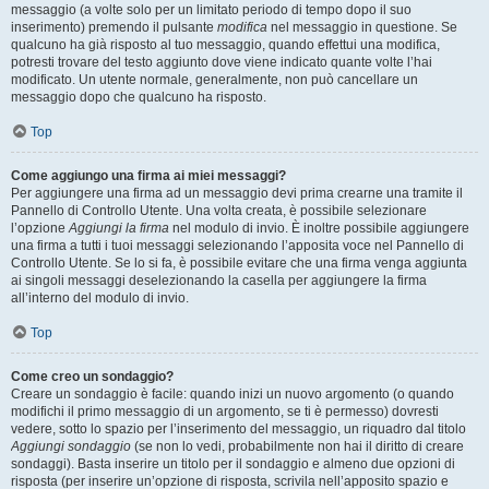
messaggio (a volte solo per un limitato periodo di tempo dopo il suo
inserimento) premendo il pulsante
modifica
nel messaggio in questione. Se
qualcuno ha già risposto al tuo messaggio, quando effettui una modifica,
potresti trovare del testo aggiunto dove viene indicato quante volte l’hai
modificato. Un utente normale, generalmente, non può cancellare un
messaggio dopo che qualcuno ha risposto.
Top
Come aggiungo una firma ai miei messaggi?
Per aggiungere una firma ad un messaggio devi prima crearne una tramite il
Pannello di Controllo Utente. Una volta creata, è possibile selezionare
l’opzione
Aggiungi la firma
nel modulo di invio. È inoltre possibile aggiungere
una firma a tutti i tuoi messaggi selezionando l’apposita voce nel Pannello di
Controllo Utente. Se lo si fa, è possibile evitare che una firma venga aggiunta
ai singoli messaggi deselezionando la casella per aggiungere la firma
all’interno del modulo di invio.
Top
Come creo un sondaggio?
Creare un sondaggio è facile: quando inizi un nuovo argomento (o quando
modifichi il primo messaggio di un argomento, se ti è permesso) dovresti
vedere, sotto lo spazio per l’inserimento del messaggio, un riquadro dal titolo
Aggiungi sondaggio
(se non lo vedi, probabilmente non hai il diritto di creare
sondaggi). Basta inserire un titolo per il sondaggio e almeno due opzioni di
risposta (per inserire un’opzione di risposta, scrivila nell’apposito spazio e