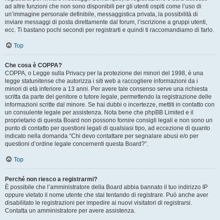
ad altre funzioni che non sono disponibili per gli utenti ospiti come l’uso di
un’immagine personale definibile, messaggistica privata, la possibilità di
inviare messaggi di posta direttamente dal forum, l’iscrizione a gruppi utenti,
ecc. Ti bastano pochi secondi per registrarti e quindi ti raccomandiamo di farlo.
Top
Che cosa è COPPA?
COPPA, o Legge sulla Privacy per la protezione dei minori del 1998, è una
legge statunitense che autorizza i siti web a raccogliere informazioni da i
minori di età inferiore a 13 anni. Per avere tale consenso serve una richiesta
scritta da parte del genitore o tutore legale, permettendo la registrazione delle
informazioni scritte dal minore. Se hai dubbi o incertezze, mettiti in contatto con
un consulente legale per assistenza. Nota bene che phpBB Limited e il
proprietario di questa Board non possono fornire consigli legali e non sono un
punto di contatto per questioni legali di qualsiasi tipo, ad eccezione di quanto
indicato nella domanda “Chi devo contattare per segnalare abusi e/o per
questioni d’ordine legale concernenti questa Board?”.
Top
Perché non riesco a registrarmi?
È possibile che l’amministratore della Board abbia bannato il tuo indirizzo IP
oppure vietato il nome utente che stai tentando di registrare. Può anche aver
disabilitato le registrazioni per impedire ai nuovi visitatori di registrarsi.
Contatta un amministratore per avere assistenza.