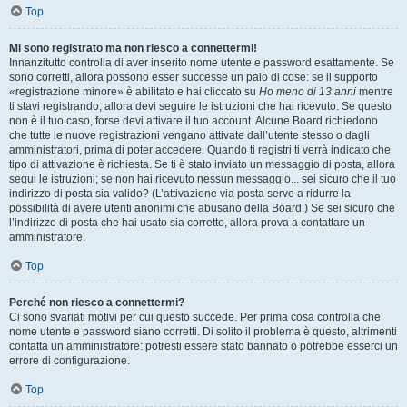
Top
Mi sono registrato ma non riesco a connettermi!
Innanzitutto controlla di aver inserito nome utente e password esattamente. Se
sono corretti, allora possono esser successe un paio di cose: se il supporto
«registrazione minore» è abilitato e hai cliccato su
Ho meno di 13 anni
mentre
ti stavi registrando, allora devi seguire le istruzioni che hai ricevuto. Se questo
non è il tuo caso, forse devi attivare il tuo account. Alcune Board richiedono
che tutte le nuove registrazioni vengano attivate dall’utente stesso o dagli
amministratori, prima di poter accedere. Quando ti registri ti verrà indicato che
tipo di attivazione è richiesta. Se ti è stato inviato un messaggio di posta, allora
segui le istruzioni; se non hai ricevuto nessun messaggio... sei sicuro che il tuo
indirizzo di posta sia valido? (L’attivazione via posta serve a ridurre la
possibilità di avere utenti anonimi che abusano della Board.) Se sei sicuro che
l’indirizzo di posta che hai usato sia corretto, allora prova a contattare un
amministratore.
Top
Perché non riesco a connettermi?
Ci sono svariati motivi per cui questo succede. Per prima cosa controlla che
nome utente e password siano corretti. Di solito il problema è questo, altrimenti
contatta un amministratore: potresti essere stato bannato o potrebbe esserci un
errore di configurazione.
Top