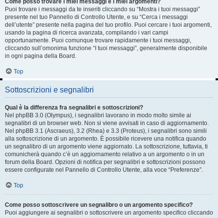
Come posso trovare i miei messaggi e i miei argomenti?
Puoi trovare i messaggi da te inseriti cliccando su “Mostra i tuoi messaggi”
presente nel tuo Pannello di Controllo Utente, e su “Cerca i messaggi
dell’utente” presente nella pagina del tuo profilo. Puoi cercare i tuoi argomenti,
usando la pagina di ricerca avanzata, compilando i vari campi
opportunamente. Puoi comunque trovare rapidamente i tuoi messaggi,
cliccando sull’omonima funzione “I tuoi messaggi”, generalmente disponibile
in ogni pagina della Board.
Top
Sottoscrizioni e segnalibri
Qual è la differenza fra segnalibri e sottoscrizioni?
Nel phpBB 3.0 (Olympus), i segnalibri lavorano in modo molto simile ai
segnalibri di un browser web. Non si viene avvisati in caso di aggiornamento.
Nel phpBB 3.1 (Ascraeus), 3.2 (Rhea) e 3.3 (Proteus), i segnalibri sono simili
alla sottoscrizione di un argomento. È possibile ricevere una notifica quando
un segnalibro di un argomento viene aggiornato. La sottoscrizione, tuttavia, ti
comunicherà quando c’è un aggiornamento relativo a un argomento o in un
forum della Board. Opzioni di notifica per segnalibri e sottoscrizioni possono
essere configurate nel Pannello di Controllo Utente, alla voce “Preferenze”.
Top
Come posso sottoscrivere un segnalibro o un argomento specifico?
Puoi aggiungere ai segnalibri o sottoscrivere un argomento specifico cliccando