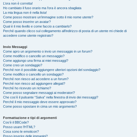
L’ora non è corretta!
Ho cambiato il fuso orario ma l’ora è ancora sbagliata
La mia lingua non è nella lista!
Come posso mostrare un’immagine sotto il mio nome utente?
Come posso inserire un avatar?
Qual è il mio livello e come faccio a cambiarlo?
Perché quando clicco sul collegamento all’indirizzo di posta di un utente mi chiede di
accedere come utente registrato?
Invio Messaggi
Come apro un argomento o invio un messaggio in un forum?
Come modifico o cancello un messaggio?
Come aggiungo una firma ai miei messaggi?
Come creo un sondaggio?
Perché non è possibile aggiungere ulteriori opzioni del sondaggio?
Come modifico o cancello un sondaggio?
Perché non riesco ad accedere a un forum?
Perché non riesco ad aggiungere allegati?
Perché ho ricevuto un richiamo?
Come posso segnalare messaggi ai moderatori?
Che cos’è il pulsante “Salva” nella finestra di invio dei messaggi?
Perché il mio messaggio deve essere approvato?
Come posso spostare in cima un mio argomento?
Formattazione e tipi di argomenti
Cos’è il BBCode?
Posso usare l’HTML?
Cosa sono le emoticon?
Posso inserire delle immagini?