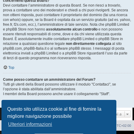
concernenti questa Board?
Devi contattare l’amministratore di questa Board. Se non riesci a trovarlo,
prova a contattare uno dei moderatori e chiedi a chi puoi rivolgerti. Se ancora
non ottieni risposta, puoi contattare il proprietario del dominio (fai una ricerca
con
whois
) oppure, se la Board è ospitata da un servizio gratuito (ad es. yahoo,
free.fr, f2s.com, ecc.), l’amministratore di tale servizio. Nota che phpBB Limited
e phpBB Store non hanno
assolutamente alcun controllo
e non possono
essere ritenuti responsabili di come, dove e da chi viene utilizzata questa
Board. È assolutamente inutile contattare phpBB Limited o phpBB Store in
relazione a qualsiasi questione legale
non direttamente collegata
al sito
phpBB.com, phpBB-Italia.it o al software phpBB stesso. I messaggi di posta
elettronica inviati a phpBB Limited o a phpBB Store riguardanti l’uso da parte
di terzi di questo programma non riceveranno risposta.
Top
Come posso contattare un amministratore del Forum?
Tutti gli utenti della Board possono utilizzare il modulo "Contattaci", se
l’opzione è stata abilitata dall’amministratore.
I membri della Board possono anche usare il collegamento "Staff".
Top
Questo sito utilizza cookie al fine di fornire la
Vai a
migliore navigazione possibile
Ulteriori informazioni
Sito Web
Forum
Cancella cookie
Tutti gli orari sono
UTC+02:00