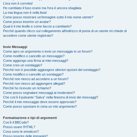
L’ora non è corretta!
Ho cambiato il fuso orario ma l’ora è ancora sbagliata
La mia lingua non è nella lista!
Come posso mostrare un’immagine sotto il mio nome utente?
Come posso inserire un avatar?
Qual è il mio livello e come faccio a cambiarlo?
Perché quando clicco sul collegamento all’indirizzo di posta di un utente mi chiede di
accedere come utente registrato?
Invio Messaggi
Come apro un argomento o invio un messaggio in un forum?
Come modifico o cancello un messaggio?
Come aggiungo una firma ai miei messaggi?
Come creo un sondaggio?
Perché non è possibile aggiungere ulteriori opzioni del sondaggio?
Come modifico o cancello un sondaggio?
Perché non riesco ad accedere a un forum?
Perché non riesco ad aggiungere allegati?
Perché ho ricevuto un richiamo?
Come posso segnalare messaggi ai moderatori?
Che cos’è il pulsante “Salva” nella finestra di invio dei messaggi?
Perché il mio messaggio deve essere approvato?
Come posso spostare in cima un mio argomento?
Formattazione e tipi di argomenti
Cos’è il BBCode?
Posso usare l’HTML?
Cosa sono le emoticon?
Posso inserire delle immagini?