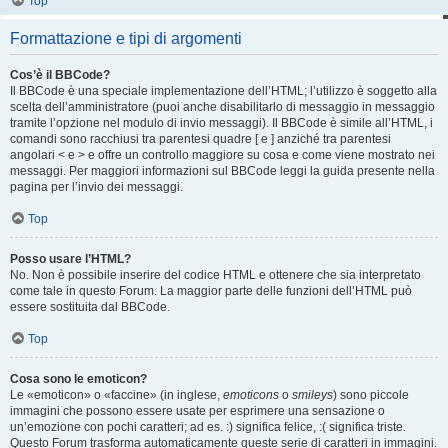
Top
Formattazione e tipi di argomenti
Cos’è il BBCode?
Il BBCode è una speciale implementazione dell’HTML; l’utilizzo è soggetto alla
scelta dell’amministratore (puoi anche disabilitarlo di messaggio in messaggio
tramite l’opzione nel modulo di invio messaggi). Il BBCode è simile all’HTML, i
comandi sono racchiusi tra parentesi quadre [ e ] anziché tra parentesi
angolari < e > e offre un controllo maggiore su cosa e come viene mostrato nei
messaggi. Per maggiori informazioni sul BBCode leggi la guida presente nella
pagina per l’invio dei messaggi.
Top
Posso usare l’HTML?
No. Non è possibile inserire del codice HTML e ottenere che sia interpretato
come tale in questo Forum. La maggior parte delle funzioni dell’HTML può
essere sostituita dal BBCode.
Top
Cosa sono le emoticon?
Le «emoticon» o «faccine» (in inglese,
emoticons
o
smileys
) sono piccole
immagini che possono essere usate per esprimere una sensazione o
un’emozione con pochi caratteri; ad es. :) significa felice, :( significa triste.
Questo Forum trasforma automaticamente queste serie di caratteri in immagini.