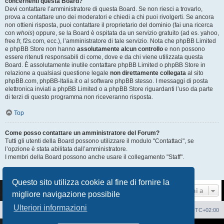
concernenti questa Board?
Devi contattare l’amministratore di questa Board. Se non riesci a trovarlo,
prova a contattare uno dei moderatori e chiedi a chi puoi rivolgerti. Se ancora
non ottieni risposta, puoi contattare il proprietario del dominio (fai una ricerca
con
whois
) oppure, se la Board è ospitata da un servizio gratuito (ad es. yahoo,
free.fr, f2s.com, ecc.), l’amministratore di tale servizio. Nota che phpBB Limited
e phpBB Store non hanno
assolutamente alcun controllo
e non possono
essere ritenuti responsabili di come, dove e da chi viene utilizzata questa
Board. È assolutamente inutile contattare phpBB Limited o phpBB Store in
relazione a qualsiasi questione legale
non direttamente collegata
al sito
phpBB.com, phpBB-Italia.it o al software phpBB stesso. I messaggi di posta
elettronica inviati a phpBB Limited o a phpBB Store riguardanti l’uso da parte
di terzi di questo programma non riceveranno risposta.
Top
Come posso contattare un amministratore del Forum?
Tutti gli utenti della Board possono utilizzare il modulo "Contattaci", se
l’opzione è stata abilitata dall’amministratore.
I membri della Board possono anche usare il collegamento "Staff".
Top
Questo sito utilizza cookie al fine di fornire la
Vai a
migliore navigazione possibile
Ulteriori informazioni
Sito Web
Forum
Cancella cookie
Tutti gli orari sono
UTC+02:00