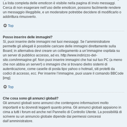
La lista completa delle emoticon è visibile nella pagina di invio messaggi.
Cerca di non esagerare nell’uso delle emoticon, possono facilmente rendere
un messaggio illeggibile, e un moderatore potrebbe decidere di modificarlo o
addirittura rimuoverlo.
Top
Posso inserire delle immagini?
Sì, puoi inserire delle immagini nei tuoi messaggi. Se l’amministratore
permette gli allegati è possibile caricare delle immagini direttamente sulla
Board; in alternativa devi creare un collegamento a un’immagine ospitata su
un server di pubblico accesso, ad es. http://www.indirizzo-del-
sito.com/immagine.gif. Non puoi inserire immagini che hai sul tuo PC (a meno
che non abbia un server!) o immagini che si trovano dietro sistemi di
autenticazione, come caselle di posta tipo yahoo o hotmail, siti protetti da
codici di accesso, ecc. Per inserire l’immagine, puoi usare il comando BBCode
[img].
Top
Che cosa sono gli annunci globali?
Gli annunci globali sono annunci che contengono informazioni molto
importanti e tu dovresti leggerli quanto prima. Gli annunci globali appaiono in
cima a tutti i forum ed anche nel Pannello di Controllo Utente. La possibilità di
scrivere su un annuncio globale dipende dai permessi concessi
dall’amministratore.