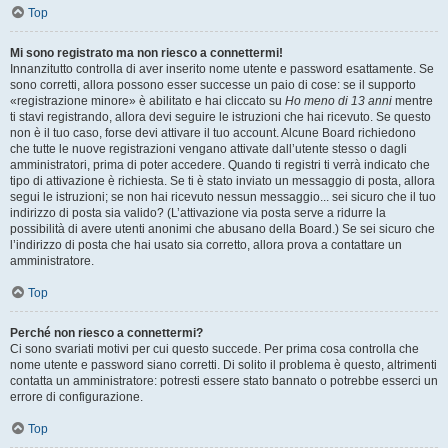
Top
Mi sono registrato ma non riesco a connettermi!
Innanzitutto controlla di aver inserito nome utente e password esattamente. Se
sono corretti, allora possono esser successe un paio di cose: se il supporto
«registrazione minore» è abilitato e hai cliccato su
Ho meno di 13 anni
mentre
ti stavi registrando, allora devi seguire le istruzioni che hai ricevuto. Se questo
non è il tuo caso, forse devi attivare il tuo account. Alcune Board richiedono
che tutte le nuove registrazioni vengano attivate dall’utente stesso o dagli
amministratori, prima di poter accedere. Quando ti registri ti verrà indicato che
tipo di attivazione è richiesta. Se ti è stato inviato un messaggio di posta, allora
segui le istruzioni; se non hai ricevuto nessun messaggio... sei sicuro che il tuo
indirizzo di posta sia valido? (L’attivazione via posta serve a ridurre la
possibilità di avere utenti anonimi che abusano della Board.) Se sei sicuro che
l’indirizzo di posta che hai usato sia corretto, allora prova a contattare un
amministratore.
Top
Perché non riesco a connettermi?
Ci sono svariati motivi per cui questo succede. Per prima cosa controlla che
nome utente e password siano corretti. Di solito il problema è questo, altrimenti
contatta un amministratore: potresti essere stato bannato o potrebbe esserci un
errore di configurazione.
Top