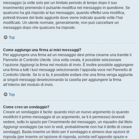
messaggio (a volte solo per un limitato periodo di tempo dopo il suo
inserimento) premendo il pulsante
modifica
nel messaggio in questione. Se
qualcuno ha già risposto al tuo messaggio, quando effettui una modifica,
potresti trovare del testo aggiunto dove viene indicato quante volte l’hai
modificato. Un utente normale, generalmente, non può cancellare un
messaggio dopo che qualcuno ha risposto.
Top
Come aggiungo una firma ai miei messaggi?
Per aggiungere una firma ad un messaggio devi prima crearne una tramite il
Pannello di Controllo Utente. Una volta creata, è possibile selezionare
l’opzione
Aggiungi la firma
nel modulo di invio. È inoltre possibile aggiungere
una firma a tutti i tuoi messaggi selezionando l’apposita voce nel Pannello di
Controllo Utente. Se lo si fa, è possibile evitare che una firma venga aggiunta
ai singoli messaggi deselezionando la casella per aggiungere la firma
all’interno del modulo di invio.
Top
Come creo un sondaggio?
Creare un sondaggio è facile: quando inizi un nuovo argomento (o quando
modifichi il primo messaggio di un argomento, se ti è permesso) dovresti
vedere, sotto lo spazio per l’inserimento del messaggio, un riquadro dal titolo
Aggiungi sondaggio
(se non lo vedi, probabilmente non hai il diritto di creare
sondaggi). Basta inserire un titolo per il sondaggio e almeno due opzioni di
risposta (per inserire un’opzione di risposta, scrivila nell’apposito spazio e