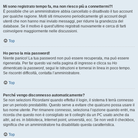
Mi sono registrato tempo fa, ma non riesco più a connettermi?!
È possibile che un amministratore abbia cancellato o disattivato il tuo account
per qualche ragione. Molti siti rimuovono periodicamente gli account degli
utenti che non hanno mai inviato messaggi, per ridurre la grandezza del
database. Se il motivo è quest’ultimo registrati nuovamente e cerca di farti
coinvolgere maggiormente nelle discussioni.
Top
Ho perso la mia password!
Niente panico! La tua password non può essere recuperata, ma può essere
rigenerata. Per far questo vai nella pagina di ingresso e clicca su
Ho
dimenticato la password
, segui le istruzioni e tornerai in linea in poco tempo.
Se riscontri difficoltà, contatta l’amministratore.
Top
Perché vengo disconnesso automaticamente?
Se non selezioni
Ricordami
quando effettui il login, il sistema ti terrà connesso
per un periodo prestabilito. Questo serve a evitare che qualcuno possa usare il
tuo nome utente. Per rimanere connesso, seleziona l’opzione quando entri, ma
ricorda che questo non è consigliato se ti colleghi da un PC usato anche da
altri, ad es. in biblioteca, Internet point, università, ecc. Se non vedi il checkbox,
significa che un amministratore ha disabilitato questa caratteristica.
Top