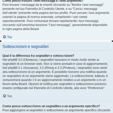
Come posso trovare i miei messaggi e i miei argomenti?
Puoi trovare i messaggi da te inseriti cliccando su “Mostra i tuoi messaggi”
presente nel tuo Pannello di Controllo Utente, e su “Cerca i messaggi
dell’utente” presente nella pagina del tuo profilo. Puoi cercare i tuoi argomenti,
usando la pagina di ricerca avanzata, compilando i vari campi
opportunamente. Puoi comunque trovare rapidamente i tuoi messaggi,
cliccando sull’omonima funzione “I tuoi messaggi”, generalmente disponibile
in ogni pagina della Board.
Top
Sottoscrizioni e segnalibri
Qual è la differenza fra segnalibri e sottoscrizioni?
Nel phpBB 3.0 (Olympus), i segnalibri lavorano in modo molto simile ai
segnalibri di un browser web. Non si viene avvisati in caso di aggiornamento.
Nel phpBB 3.1 (Ascraeus), 3.2 (Rhea) e 3.3 (Proteus), i segnalibri sono simili
alla sottoscrizione di un argomento. È possibile ricevere una notifica quando
un segnalibro di un argomento viene aggiornato. La sottoscrizione, tuttavia, ti
comunicherà quando c’è un aggiornamento relativo a un argomento o in un
forum della Board. Opzioni di notifica per segnalibri e sottoscrizioni possono
essere configurate nel Pannello di Controllo Utente, alla voce “Preferenze”.
Top
Come posso sottoscrivere un segnalibro o un argomento specifico?
Puoi aggiungere ai segnalibri o sottoscrivere un argomento specifico cliccando