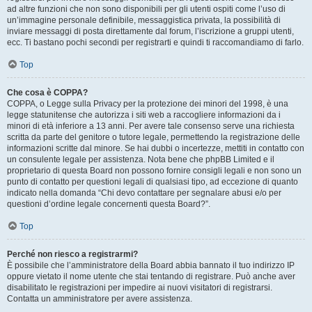
ad altre funzioni che non sono disponibili per gli utenti ospiti come l’uso di
un’immagine personale definibile, messaggistica privata, la possibilità di
inviare messaggi di posta direttamente dal forum, l’iscrizione a gruppi utenti,
ecc. Ti bastano pochi secondi per registrarti e quindi ti raccomandiamo di farlo.
Top
Che cosa è COPPA?
COPPA, o Legge sulla Privacy per la protezione dei minori del 1998, è una
legge statunitense che autorizza i siti web a raccogliere informazioni da i
minori di età inferiore a 13 anni. Per avere tale consenso serve una richiesta
scritta da parte del genitore o tutore legale, permettendo la registrazione delle
informazioni scritte dal minore. Se hai dubbi o incertezze, mettiti in contatto con
un consulente legale per assistenza. Nota bene che phpBB Limited e il
proprietario di questa Board non possono fornire consigli legali e non sono un
punto di contatto per questioni legali di qualsiasi tipo, ad eccezione di quanto
indicato nella domanda “Chi devo contattare per segnalare abusi e/o per
questioni d’ordine legale concernenti questa Board?”.
Top
Perché non riesco a registrarmi?
È possibile che l’amministratore della Board abbia bannato il tuo indirizzo IP
oppure vietato il nome utente che stai tentando di registrare. Può anche aver
disabilitato le registrazioni per impedire ai nuovi visitatori di registrarsi.
Contatta un amministratore per avere assistenza.