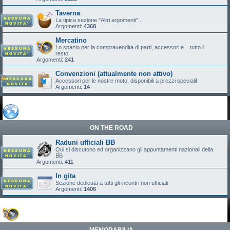
Taverna
La tipica sezione "Altri argomenti"...
Argomenti:
4368
Mercatino
Lo spazio per la compravendita di parti, accessori e... tutto il
resto
Argomenti:
241
Convenzioni (attualmente non attivo)
Accessori per le nostre moto, disponibili a prezzi speciali!
Argomenti:
14
ON THE ROAD
Raduni ufficiali BB
Qui si discutono ed organizzano gli appuntamenti nazionali della
BB
Argomenti:
411
In gita
Sezione dedicata a tutti gli incontri non ufficiali
Argomenti:
1406
MEMORABILIA