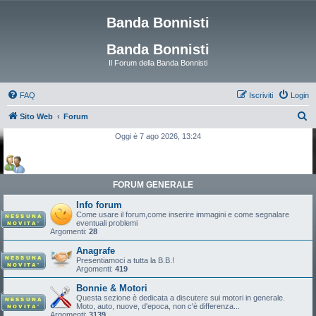
Banda Bonnisti
Banda Bonnisti
Il Forum della Banda Bonnisti
FAQ
Iscriviti
Login
C
Sito Web
Forum
e
Oggi è 7 ago 2026, 13:24
r
c
a
FORUM GENERALE
Info forum
Come usare il forum,come inserire immagini e come segnalare
eventuali problemi
Argomenti:
28
Anagrafe
Presentiamoci a tutta la B.B.!
Argomenti:
419
Bonnie & Motori
Questa sezione è dedicata a discutere sui motori in generale.
Moto, auto, nuove, d'epoca, non c'è differenza...
Argomenti:
3139